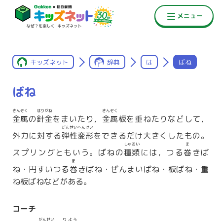
キッズネット
辞典
は
ばね
ばね
きんぞく
はりがね
きんぞく
金属
の
針金
をまいたり，
金属
板を重ねたりなどして，
だんせいへんけい
外力に対する
弾性変形
をできるだけ大きくしたもの。
しゅるい
ま
スプリングともいう。ばねの
種類
には，つる
巻
きば
ま
ね・円すいつる
巻
きばね・ぜんまいばね・板ばね・重
ね板ばねなどがある。
コーチ
だんせい
りよう