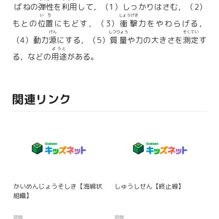
ばねの
弾性
を
利用
して，（1）しっかりはさむ，（2）
いち
しょうげき
もとの
位置
にもどす，（3）
衝撃
力をやわらげる，
げん
しつりょう
そくてい
（4）動力
源
にする，（5）
質量
や力の大きさを
測定
す
ようと
る，などの
用途
がある。
関連リンク
かいめんじょうそしき【海綿状
しゅうしせん【終止線】
組織】
辞典
辞典