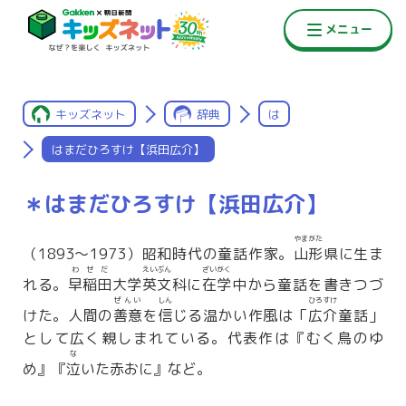
キッズネット
辞典
は
はまだひろすけ【浜田広介】
＊はまだひろすけ【浜田広介】
やまがた
（1893〜1973）昭和時代の童話作家。
山形
県に生ま
わせだ
えいぶん
ざいがく
れる。
早稲田
大学
英文
科に
在学
中から童話を書きつづ
ぜんい
しん
ひろすけ
けた。人間の
善意
を
信
じる温かい作風は「
広介
童話」
として広く親しまれている。代表作は『むく鳥のゆ
な
め』『
泣
いた赤おに』など。