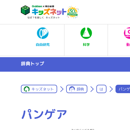
科学
自由研究
動
辞典トップ
キッズネット
辞典
は
パンゲ
パンゲア