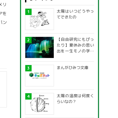
メリ
太陽はいつどうやっ
アを
てできたの
パン
【自由研究にもぴっ
たり】夏休みの思い
出を一生モノの学び
に！「光の不思議」
探究ガイド
まんがひみつ文庫
太陽の温度は何度く
らいなの？
】