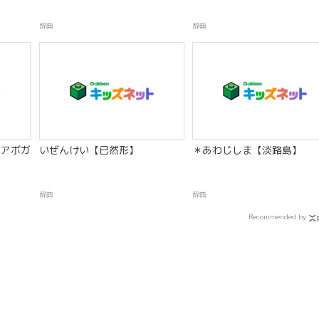
辞典
辞典
アボガ
いぜんけい【已然形】
＊あわじしま【淡路島】
辞典
辞典
Recommended by