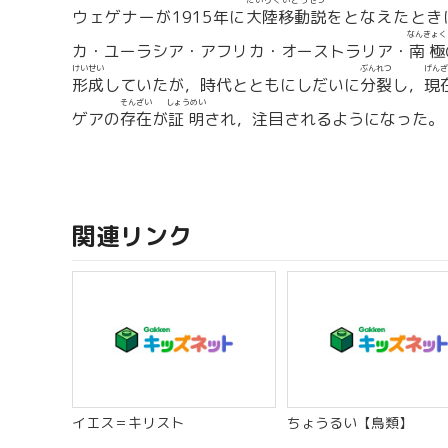
たいりくいどうせつ
ウェゲナーが1915年に
大陸移動説
をとなえたとき
なんきょく
カ・ユーラシア・アフリカ・オーストラリア・
南極
けいせい
ぶんれつ
げんざ
形成
していたが，時代とともにしだいに
分裂
し，
現
そんざい
しょうめい
ゲアの
存在
が
証明
され，注目されるようになった。
関連リンク
イエス＝キリスト
ちょうるい【鳥類】