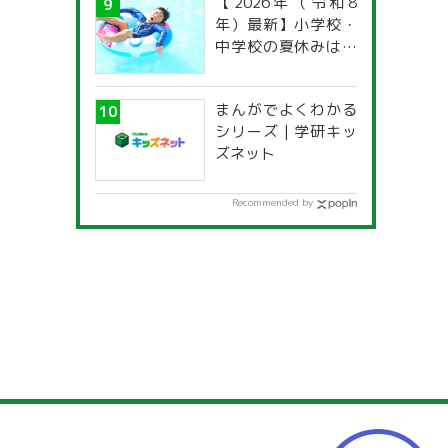
【2026年（令和8
年）最新】小学校・
中学校の夏休みはい
つからいつまで？ 都
道府県別「夏季休暇
まんがでよくわかる
一覧」
シリーズ | 学研キッ
ズネット
Recommended by