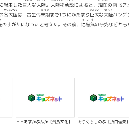
きょだい
たいりく
たいりくいどうせつ
げんざい
に想定した
巨大
な
大陸
。
大陸移動説
によると，
現在
の南北ア
かくたいりく
まっき
きょだい
たいりく
の
各大陸
は，古生代
末期
まで1つにかたまり
巨大
な
大陸
パンゲ
い
ちじき
在
のすがたになったと考えた。その後，
地磁気
の研究などから
＊＊あすかぶんか【飛鳥文化】
おりくちしのぶ【折口信夫