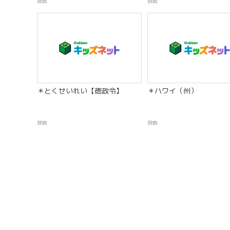
辞典
辞典
＊とくせいれい【徳政令】
＊ハワイ（州）
辞典
辞典