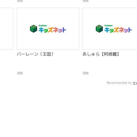
辞典
辞典
バーレーン（王国）
あしゅら【阿修羅】
辞典
辞典
Recommended by