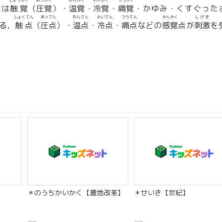
しょっかく
あっかく
おんかく
れいかく
つうかく
には
触覚
（
圧覚
）・
温覚
・
冷覚
・
痛覚
・かゆみ・くすぐった
しょくてん
あってん
おんてん
れいてん
つうてん
かんかく
しげき
る，
触点
（
圧点
）・
温点
・
冷点
・
痛点
などの
感覚
点が
刺激
を
＊のうちかいかく【農地改革】
＊せいき【世紀】