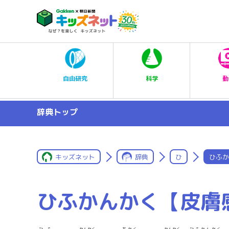
科学
自由研究
動
辞典トップ
キッズネット
辞典
ひ
ひふか
ひふかんかく【皮膚