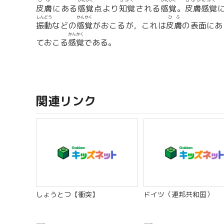
ひふ
かんかく
ちかく
かんかく
ひふかんかく
皮膚
にある
感覚
点より
知覚
される
感覚
。
皮膚感覚
しんどう
かんかく
ひふ
振動
などの
感覚
がおこるが，これは
皮膚
の表面にあ
かんかく
ておこる
感覚
である。
関連リンク
しょうとつ【衝突】
ドイツ（連邦共和国）