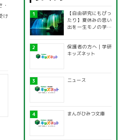
さ・
【自由研究にもぴっ
受け
たり】夏休みの思い
出を一生モノの学び
に！「光の不思議」
探究ガイド
保護者の方へ | 学研
キッズネット
ニュース
まんがひみつ文庫