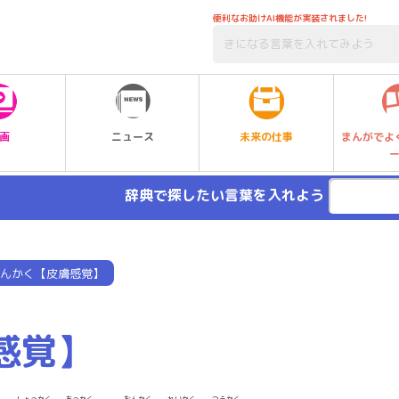
便利なお助けAI機能が実装されました!
未来の仕事
画
ニュース
まんがでよ
辞典で探したい言葉を入れよう
んかく【皮膚感覚】
感覚】