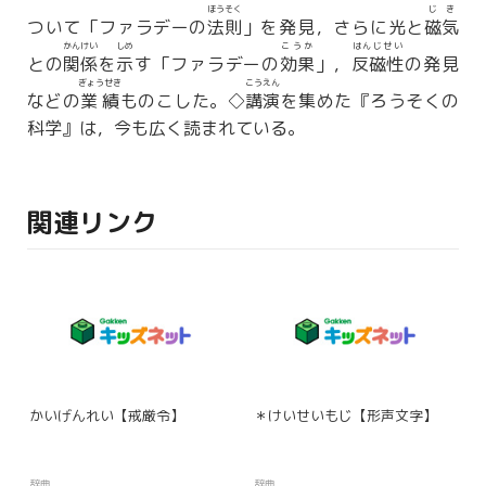
ほうそく
じき
ついて「ファラデーの
法則
」を発見，さらに光と
磁気
かんけい
しめ
こうか
はんじせい
との
関係
を
示
す「ファラデーの
効果
」，
反磁性
の発見
ぎょうせき
こうえん
などの
業績
ものこした。◇
講演
を集めた『ろうそくの
科学』は，今も広く読まれている。
関連リンク
かいげんれい【戒厳令】
＊けいせいもじ【形声文字】
辞典
辞典