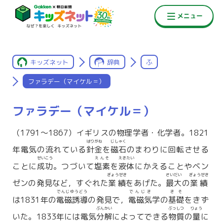
キッズネット
辞典
ふ
ファラデー（マイケル＝）
ファラデー（マイケル＝）
（1791〜1867）イギリスの物理学者・化学者。1821
はりがね
じしゃく
年電気の流れている
針金
を
磁石
のまわりに回転させる
せいこう
えんそ
えきたい
ことに
成功
。つづいて
塩素
を
液体
にかえることやベン
ぎょうせき
さいだい
ぎょうせき
ゼンの発見など，すぐれた
業績
をあげた。
最大
の
業績
でんじゆうどう
でんじき
きそ
は1831年の
電磁誘導
の発見で，
電磁気
学の
基礎
をきず
ぶんかい
ぶっしつ
りょう
いた。1833年には電気
分解
によってできる
物質
の
量
に