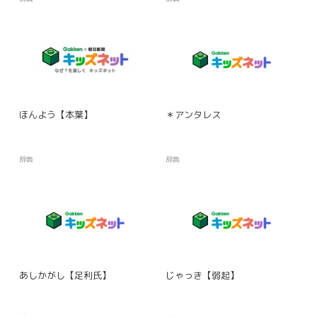
ほんよう【本葉】
＊アンタレス
辞典
辞典
あしかがし【足利氏】
じゃっき【弱起】