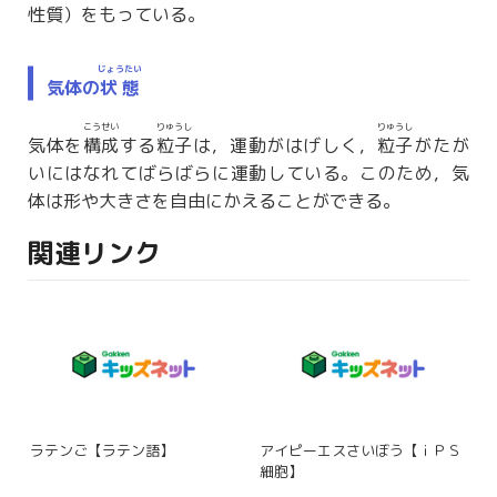
性質
）をもっている。
じょうたい
気体の
状態
こうせい
りゅうし
りゅうし
気体を
構成
する
粒子
は，運動がはげしく，
粒子
がたが
いにはなれてばらばらに運動している。このため，気
体は形や大きさを自由にかえることができる。
関連リンク
ラテンご【ラテン語】
アイピーエスさいぼう【ｉＰＳ
細胞】