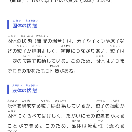
（
固体
），100℃
以上
では
水蒸気
（気体）になる。
こたい
じょうたい
固体
の
状態
こたい
じょうたい
けっしょう
固体
の
状態
（
結晶
の場合）は，分子やイオンや原子な
りゅうし
きそく
みっせつ
りゅうし
どの
粒子
が
規則
正しく，
密接
につながりあい，
粒子
は
いち
しんどう
こたい
一定の
位置
で
振動
している。このため，
固体
はいつま
せいしつ
でもその形をたもつ
性質
がある。
えきたい
じょうたい
液体
の
状態
えきたい
こうせい
りゅうし
みっしゅう
りゅうし
しんどう
液体
を
構成
する
粒子
は
密集
しているが，
粒子
の
振動
が
こたい
いち
固体
にくらべてはげしく，たがいにその
位置
をかえる
えきたい
せい
ことができる。このため，
液体
は流動
性
（流れる
せいしつ