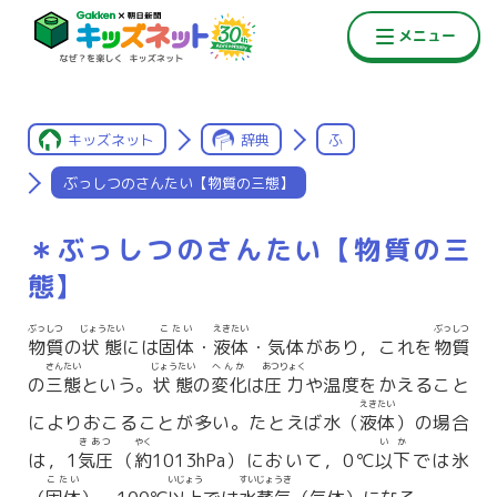
キッズネット
辞典
ふ
ぶっしつのさんたい【物質の三態】
＊ぶっしつのさんたい【物質の三
態】
ぶっしつ
じょうたい
こたい
えきたい
ぶっしつ
物質
の
状態
には
固体
・
液体
・気体があり，これを
物質
さんたい
じょうたい
へんか
あつりょく
の
三態
という。
状態
の
変化
は
圧力
や温度をかえること
えきたい
によりおこることが多い。たとえば水（
液体
）の場合
きあつ
やく
いか
は，1
気圧
（
約
1013hPa）において，0℃
以下
では氷
こたい
いじょう
すいじょうき