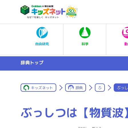
科学
自由研究
動
辞典トップ
キッズネット
辞典
ふ
ぶっし
ぶっしつは【物質波