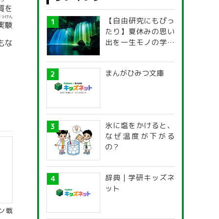
しつ
質
を
じっけん
【自由研究にもぴっ
実験
たり】夏休みの思い
出を一生モノの学び
もな
に！「光の不思議」
探究ガイド
まんがひみつ文庫
氷に塩をかけると、
なぜ温度が下がる
の？
辞典 | 学研キッズネ
ット
ン戦