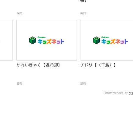
争】
辞典
辞典
かれいきゃく【過冷却】
チドリ【〈千鳥〉】
辞典
辞典
Recommended by