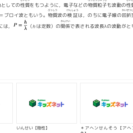
せいしつ
ぶっしつりゅうし
せい
動としての
性質
をもつように，電子などの
物質粒子
も波動の
性
ぶっしつ
けんしょう
かいせつ
＝ブロイ波ともいう。
物質
波の
検証
は，のちに電子線の
回折
かんけい
には，
（
は定数）の
関係
で表される波長λの波動がと
h
いんせい【陰性】
＊アヘンせんそう【アヘ