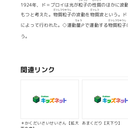
りゅうし
せいしつ
1924年，ド＝ブロイは光が
粒子
の
性質
のほかに波
ぶっしつりゅうし
ぶっしつ
もつと考えた。
物質粒子
の波動を
物質
波という。ド
りょう
ぶっしつりゅうし
によって行われた。◇運動
量
で運動する
物質粒子
P
う。
関連リンク
＊かくだいさいせいさん【拡大
あまくだり【天下り】