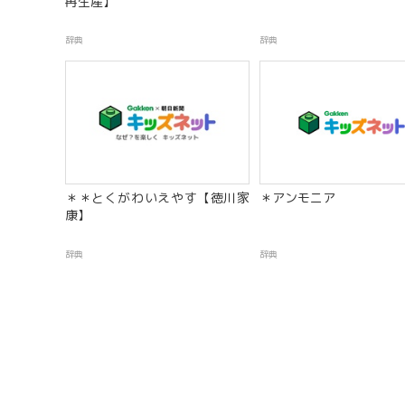
再生産】
辞典
辞典
＊＊とくがわいえやす【徳川家
＊アンモニア
康】
辞典
辞典