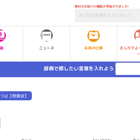
便利なお助けAI機能が実装されました!
未来の仕事
画
ニュース
まんがでよ
辞典で探したい言葉を入れよう
つは【物質波】
】