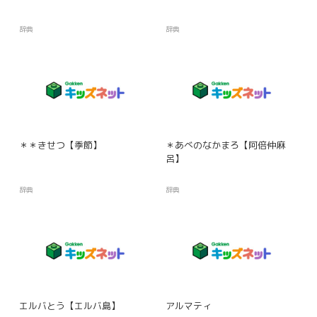
辞典
辞典
＊＊きせつ【季節】
＊あべのなかまろ【阿倍仲麻
呂】
辞典
辞典
エルバとう【エルバ島】
アルマティ