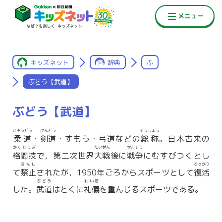
キッズネット
辞典
ふ
ぶどう【武道】
ぶどう【武道】
じゅうどう
けんどう
そうしょう
柔道
・
剣道
・すもう・弓道などの
総称
。日本古来の
かくとうぎ
たいせん
せんそう
格闘技
で，第二次世界
大戦
後に
戦争
にむすびつくとし
きんし
ふっかつ
て
禁止
されたが，1950年ごろからスポーツとして
復活
ぶどう
れいぎ
した。
武道
はとくに
礼儀
を重んじるスポーツである。