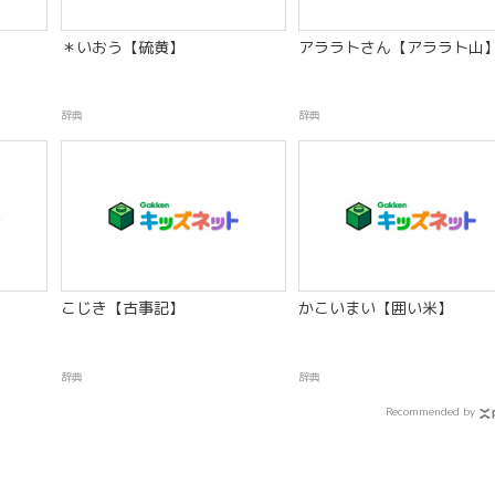
＊いおう【硫黄】
アララトさん【アララト山
辞典
辞典
】
こじき【古事記】
かこいまい【囲い米】
辞典
辞典
Recommended by