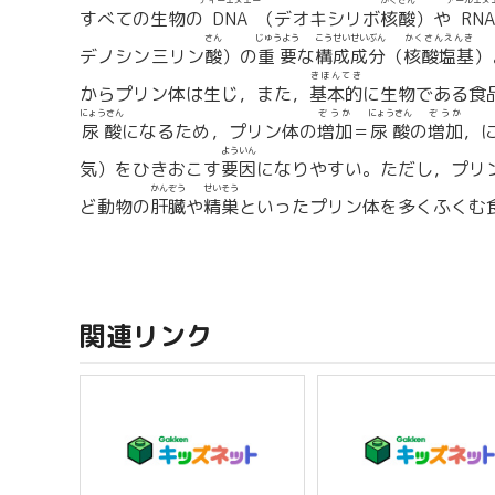
ディーエヌエー
かくさん
アールエヌ
すべての生物の
DNA
（デオキシリボ
核酸
）や
RNA
さん
じゅうよう
こうせいせいぶん
かくさんえんき
デノシン三リン
酸
）の
重要
な
構成成分
（
核酸塩基
）
きほんてき
からプリン体は生じ，また，
基本的
に生物である食
にょうさん
ぞうか
にょうさん
ぞうか
尿酸
になるため，プリン体の
増加
＝
尿酸
の
増加
，
よういん
気）をひきおこす
要因
になりやすい。ただし，プリ
かんぞう
せいそう
ど動物の
肝臓
や
精巣
といったプリン体を多くふくむ
関連リンク