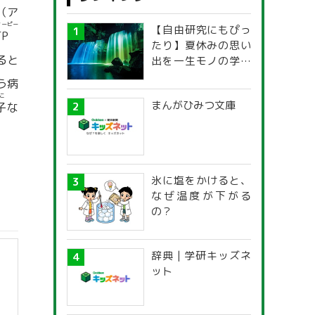
（ア
ィーピー
【自由研究にもぴっ
TP
たり】夏休みの思い
ると
出を一生モノの学び
に！「光の不思議」
う病
探究ガイド
こ
まんがひみつ文庫
子
な
。
氷に塩をかけると、
なぜ温度が下がる
の？
辞典 | 学研キッズネ
ット