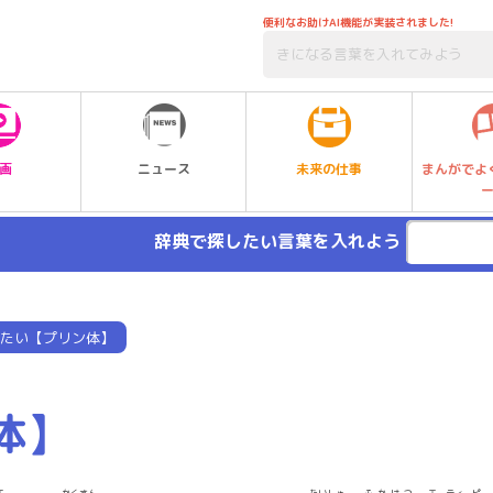
便利なお助けAI機能が実装されました!
未来の仕事
画
ニュース
まんがでよ
辞典で探したい言葉を入れよう
たい【プリン体】
体】