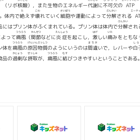
エー
かくさん
たいしゃ
ふかけつ
エーティーピー
（リボ
核酸
），また生物のエネルギー
代謝
に
不可欠
の
ATP
た
こわ
さいぼう
ぶんかい
エーテ
。体内で
絶
えず
壊
れていく
細胞
や運動によって
分解
される
A
ぶんかい
品にはプリン体がふくまれている。プリン体は体内で
分解
され
つうふう
かんせつ
えんしょう
はげ
いた
によって
痛風
（
関節
などに
炎症
を起こし，
激
しい
痛
みをともな
つうふう
げんいんぶっしつ
まちが
しら
ン体を
痛風
の
原因物質
のようにいうのは
間違
いで，レバーや
白
かじょう
せっしゅ
つうふう
むす
食品の
過剰
な
摂取
が，
痛風
に
結
びつきやすいということである