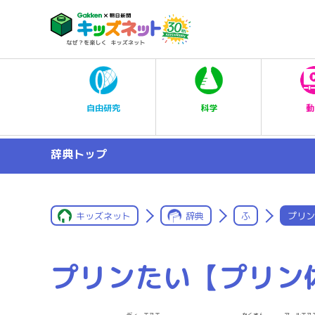
科学
自由研究
動
辞典トップ
キッズネット
辞典
ふ
プリン
プリンたい【プリン