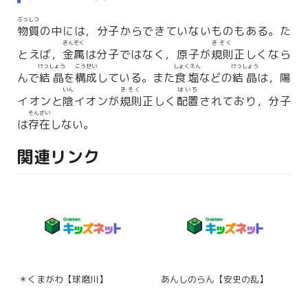
ぶっしつ
物質
の中には，分子からできていないものもある。た
きんぞく
きそく
とえば，
金属
は分子ではなく，原子が
規則
正しくなら
けっしょう
こうせい
しょくえん
けっしょう
んで
結晶
を
構成
している。また
食塩
などの
結晶
は，陽
いん
きそく
はいち
イオンと
陰
イオンが
規則
正しく
配置
されており，分子
そんざい
は
存在
しない。
関連リンク
＊くまがわ【球磨川】
あんしのらん【安史の乱】