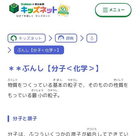
キッズネット
辞典
ふ
ぶんし【分子＜化学＞】
＊＊ぶんし【分子＜化学＞】
ぶっしつ
きほん
りゅうし
せいしつ
物質
をつくっている
基本
の
粒子
で，そのものの
性質
を
さいしょう
りゅうし
もっている
最小
の
粒子
。
分子と原子
けつごう
分子は，ふつういくつかの原子が
結合
してできてい