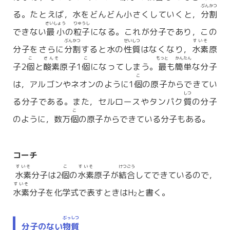
ぶんかつ
る。たとえば，水をどんどん小さくしていくと，
分割
さいしょう
りゅうし
できない
最小
の
粒子
になる。これが分子であり，この
ぶんかつ
せいしつ
すいそ
分子をさらに
分割
すると水の
性質
はなくなり，
水素
原
こ
さんそ
こ
もっと
かんたん
子2
個
と
酸素
原子1
個
になってしまう。
最
も
簡単
な分子
こ
は，アルゴンやネオンのように1
個
の原子からできてい
しつ
る分子である。また，セルロースやタンパク
質
の分子
こ
のように，数万
個
の原子からできている分子もある。
コーチ
すいそ
こ
すいそ
けつごう
水素
分子は2
個
の
水素
原子が
結合
してできているので，
すいそ
水素
分子を化学式で表すときはH
と書く。
2
ぶっしつ
分子のない
物質