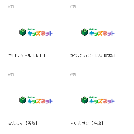
辞典
辞典
キロリットル【ｋＬ】
かつようごび【活用語尾】
辞典
辞典
おんしゃ【恩赦】
＊いんせい【院政】