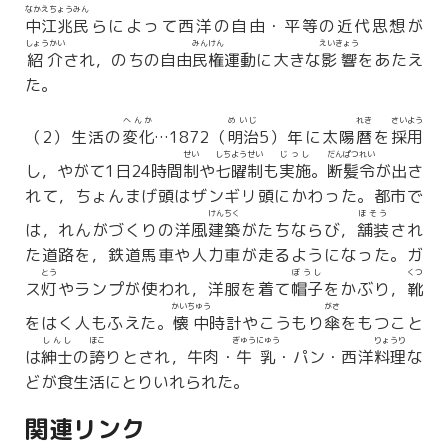
なかえちょうみん
中江兆民
らによって西洋の自由・平等の近代思想が
しょうかい
みんけん
えいきょう
紹介
され，のちの自由
民権
運動に大きな
影響
をあたえ
た。
へんか
めいじ
れき
さいよう
（2）生活の
変化
…1872（
明治
5）年に太陽
暦
を
採用
せい
しちようせい
じっし
だんぱつれい
し，やがて1日24時間
制
や
七曜制
も
実施
。
断髪令
が出さ
れて，ちょんまげ頭はザンギリ頭にかわった。都市で
けんちく
ほそう
は，れんがづくりの洋風
建築
がたちならび，
舗装
され
た道路を，鉄道馬車や人力車が走るようになった。ガ
とう
ぼうし
くつ
ス
灯
やランプが使われ，洋服を着て
帽子
をかぶり，
靴
かいちゅう
がさ
をはく人もふえた。
懐中
時計やこうもり
傘
をもつこと
しんし
ほこ
ぎゅうにゅう
りょうり
は
紳士
の
誇
りとされ，牛肉・
牛乳
・パン・西洋
料理
な
どが食生活にとりいれられた。
関連リンク