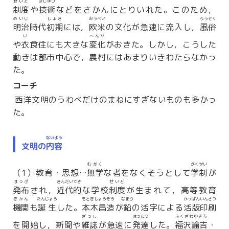
せいど
ぎじゅつ
制度
や
技術
などをさかんにとりいれた。このため，
めいじ
しょき
おうべい
ふうぞく
明治
時代
初期
には，
欧米
の文化が急速に流入し，
風俗
い
へんか
や
衣
食住にも大きな
変化
がおきた。しかし，こうした
動きは都市中心で，農村にはあまりいきわたらなかっ
た。
コーチ
西洋文明のうわべだけのまねにすぎないものも多かっ
た。
ないよう
文明の
内容
むがく
がくせい
（1）教育・思想…
無学
な者をなくそうとして
学制
が
はっぷ
きんだいてき
せいど
発布
され，
近代的
な学校
制度
が生まれて，高等教育
きかん
たんじょう
もときしょうぞう
なまり
かっぱんいんさつ
機関
も
誕生
した。
本木昌造
が
鉛
の活字による
活版印刷
ざっし
はったつ
ふくざわゆきち
を開始し，新聞や
雑誌
が急速に
発達
した。
福沢諭吉
・