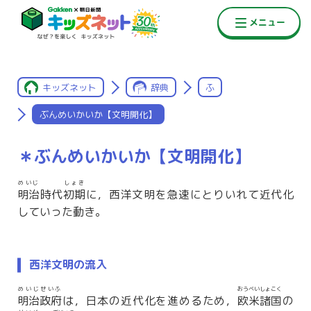
キッズネット
辞典
ふ
ぶんめいかいか【文明開化】
＊ぶんめいかいか【文明開化】
めいじ
しょき
明治
時代
初期
に，西洋文明を急速にとりいれて近代化
していった動き。
西洋文明の流入
めいじせいふ
おうべいしょこく
明治政府
は，日本の近代化を進めるため，
欧米諸国
の