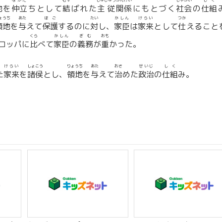
ち
なかだ
むす
しゅじゅう
かんけい
しゃかい
しく
地
を
仲立
ちとして
結
ばれた
主従
関係
にもとづく
社会
の
仕組
ょうち
あた
ほご
たい
かしん
けらい
つか
領地
を
与
えて
保護
するのに
対
し、
家臣
は
家来
として
仕
えること
くら
かしん
ぎむ
おも
ロッパに
比
べて
家臣
の
義務
が
重
かった。
けらい
しょこう
りょうち
あた
おさ
せいじ
しく
た
家来
を
諸侯
とし、
領地
を
与
えて
治
めた
政治
の
仕組
み。