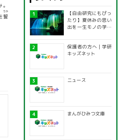
み。
ちか
【自由研究にもぴっ
を
誓
たり】夏休みの思い
出を一生モノの学び
に！「光の不思議」
探究ガイド
保護者の方へ | 学研
キッズネット
ニュース
まんがひみつ文庫