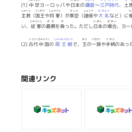
ちゅうせい
にほん
かまくら
えどじだい
と
(1)
中世
ヨーロッパや
日本
の
鎌倉
～
江戸時代
、
土
しゅくん
こくおう
しょうぐん
かしん
しょこう
だいみょう
り
主君
（
国王
や
将軍
）が
家臣
（
諸侯
や
大名
など）に
じゅうぐん
ぎむ
お
にほん
ばあい
い、
従軍
の
義務
を
負
った。ただし
日本
の
場合
、ヨー
こだい
ちゅうごく
しゅう
おうちょう
おう
いちぞく
てがら
(2)
古代
中国
の
周
王朝
で、
王
の
一族
や
手柄
のあっ
関連リンク