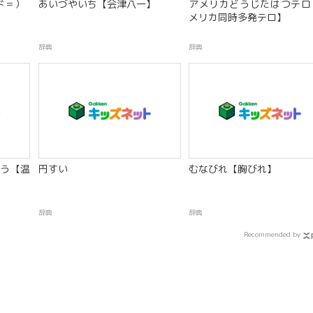
ド＝）
あいづやいち【会津八一】
アメリカどうじたはつテロ
メリカ同時多発テロ】
辞典
辞典
う【温
円すい
むなびれ【胸びれ】
辞典
辞典
Recommended by