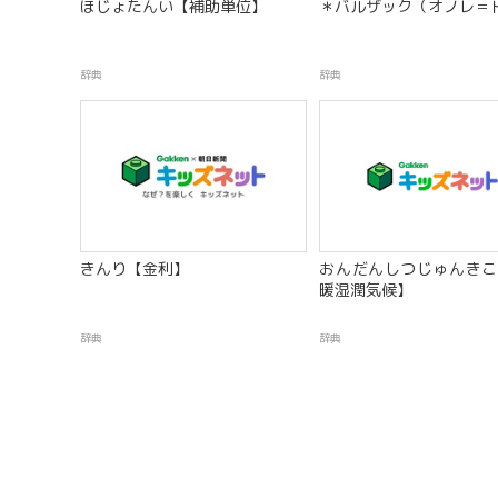
ほじょたんい【補助単位】
＊バルザック（オノレ＝
辞典
辞典
きんり【金利】
おんだんしつじゅんきこ
暖湿潤気候】
辞典
辞典