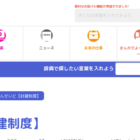
便利なお助けAI機能が実装されました!
未来の仕事
画
ニュース
まんがでよ
辞典で探したい言葉を入れよう
んせいど【封建制度】
建制度】