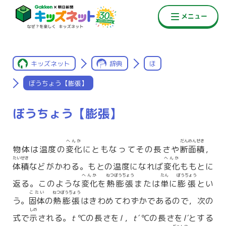
キッズネット
辞典
ほ
ぼうちょう【膨張】
ぼうちょう【膨張】
へんか
だんめんせき
物体は温度の
変化
にともなってその長さや
断面積
，
たいせき
へんか
体積
などがかわる。もとの温度になれば
変化
ももとに
へんか
ねつぼうちょう
たん
ぼうちょう
返る。このような
変化
を
熱膨張
または
単
に
膨張
とい
こたい
ねつぼうちょう
う。
固体
の
熱膨張
はきわめてわずかであるので，次の
しめ
式で
示
される。
t
℃の長さを
l
，
t′
℃の長さを
l′
とする