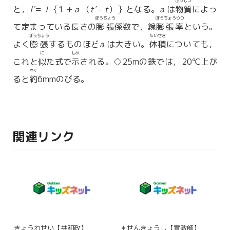
ぶっしつ
と，
l′
＝
l
｛1 +
a
（
t′
-
t
）｝となる。
a
は
物質
によっ
ぼうちょう
ぼうちょうりつ
て定まっている長さの
膨張
係数で，線
膨張率
という。
ぼうちょう
たいせき
よく
膨張
するものほど
a
は大きい。
体積
についても，
に
しめ
これと
似
た式で
示
される。◇25mの鉄では，20℃上が
やく
ると
約
6mmのびる。
関連リンク
きょうわせい【共和政】
＊せんきょうし【宣教師】