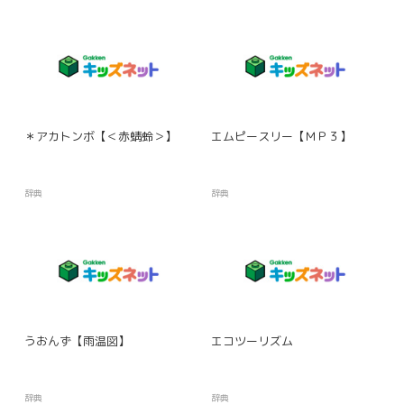
＊アカトンボ【＜赤蜻蛉＞】
エムピースリー【ＭＰ３】
辞典
辞典
うおんず【雨温図】
エコツーリズム
辞典
辞典