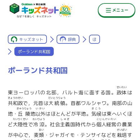
キッズネット
辞典
ほ
ポーランド共和国
ポーランド共和国
せいたい
東ヨーロッパの北部，バルト海に面する国。
政体
は
きょうわせい
だいとうりょう
共和政
で，元首は
大統領
。首都ワルシャワ。南部の山
きゅうりょう
いがい
きこう
地・
丘陵
地
以外
はほとんどが平地。
気候
は東へいくほ
たいりくせい
れいりょう
しゅぎ
こじんけいえい
ど
大陸性
で
冷涼
。社会
主義
国時代から
個人経営
の農業
るい
さいばい
が中心で，麦
類
・ジャガイモ・テンサイなどを
栽培
す