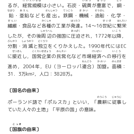
けいえいきぼ
いおう
ほうふ
どう
るが，
経営規模
は小さい。石炭・
硫黄
が
豊富
で，
銅
・
なまり
あえん
さんしゅつ
てっこう
きかい
ぞうせん
鉛
・
亜鉛
なども
産出
。
鉄鋼
・
機械
・
造船
・化学・
せんい
かくしゅ
はったつ
せいき
はんえい
繊維
・食品など
各種
の工業が
発達
。14〜16
世紀
に
繁栄
しゅうへん
あっぱく
いこう
したが，その後
周辺
の強国に
圧迫
され，1772年
以降
，
ぶんかつ
しょうめつ
どくりつ
分割
・
消滅
と
独立
をくりかえした。1990年代にはEC
せっきん
こくえいきぎょう
みんえい
けいざい
いこう
に
接近
し，
国営企業
の
民営
化など市場
経済
への
移行
を
れんごう
かめい
めんせき
進め，2004年，EU（ヨーロッパ
連合
）
加盟
。
面積
：
31．3万km
，人口：3828万。
2
〔国名の由来〕
のうこう
じゅうじ
ポーランド語で「ポルスカ」といい，「
農耕
に
従事
し
ていた人々の土地」「平原の国」の意味。
こっき
〔
国旗
の由来〕