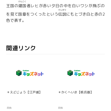
けんこく
王国の
建国
者レヒが赤い夕日の中を白いワシが飛ぶの
でんせつ
を見て国章をつくったという
伝説
にもとづき白と赤の2
色で表す。
関連リンク
＊えどじょう【江戸城】
＊かくへいき【核兵器】
辞典
辞典