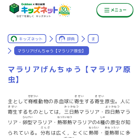
キッズネット
辞典
ま
マラリアげんちゅう【マラリア原虫】
マラリアげんちゅう【マラリア原
虫】
せきつい
きせい
きせい
主として
脊椎
動物の赤血球に
寄生
する
寄生
原虫。人に
きせい
みっかねつ
よっかねつ
寄生
するものとしては，
三日熱
マラリア・
四日熱
マラ
らんけい
ねったいねつ
しゅ
リア・
卵型
マラリア・
熱帯熱
マラリアの4
種
の原虫が知
ぶんぷ
ねったい
あねったい
られている。
分布
は広く，とくに
熱帯
・
亜熱帯
に多