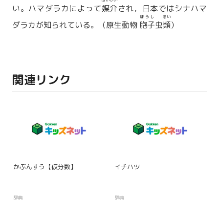
ばいかい
い。ハマダラカによって
媒介
され，日本ではシナハマ
ほうし
るい
ダラカが知られている。（原生動物
胞子
虫
類
）
関連リンク
かぶんすう【仮分数】
イチハツ
辞典
辞典