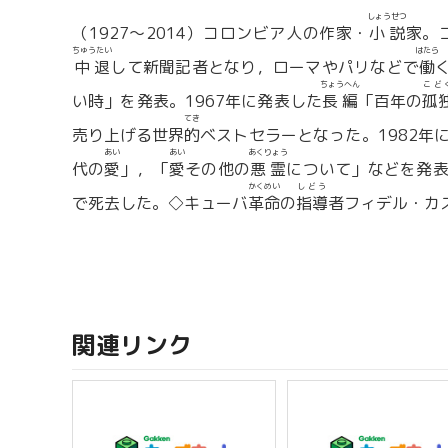
しょうせつ
（1927〜2014）コロンビア人の作家・
小説
家。
ちゅうたい
はたら
中退
して新聞記者となり，ローマやパリなどで
働
ちょうへん
こど
い時」を発表。1967年に発表した
長編
「百年の
孤
てき
売り上げる世界
的
ベストセラーとなった。1982年
あい
あい
あくりょう
代の
愛
」，「
愛
その他の
悪霊
について」などを発
かくめい
しどう
で死去した。◇キューバ
革命
の
指導
者フィデル・カ
関連リンク