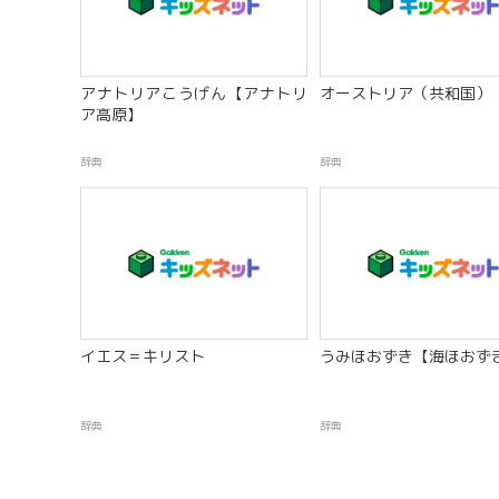
アナトリアこうげん【アナトリ
オーストリア（共和国）
ア高原】
辞典
辞典
イエス＝キリスト
うみほおずき【海ほおず
辞典
辞典