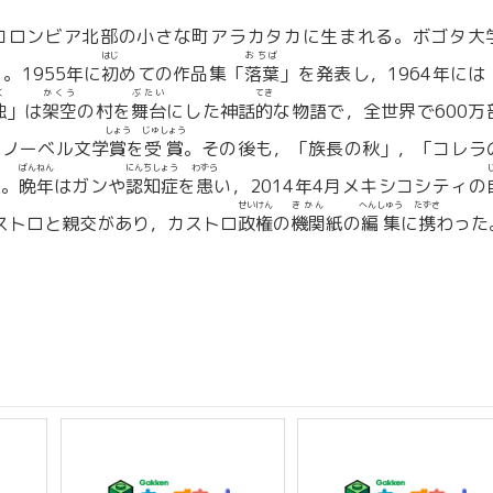
コロンビア北部の小さな町アラカタカに生まれる。ボゴタ大
はじ
おちば
く。1955年に
初
めての作品集「
落葉
」を発表し，1964年には
く
かくう
ぶたい
てき
独
」は
架空
の村を
舞台
にした神話
的
な物語で，全世界で600万
しょう
じゅしょう
にノーベル文学
賞
を
受賞
。その後も，「族長の秋」，「コレラ
ばんねん
にんちしょう
わずら
表。
晩年
はガンや
認知症
を
患
い，2014年4月メキシコシティの
せいけん
きかん
へんしゅう
たずさ
ストロと親交があり，カストロ
政権
の
機関
紙の
編集
に
携
わった