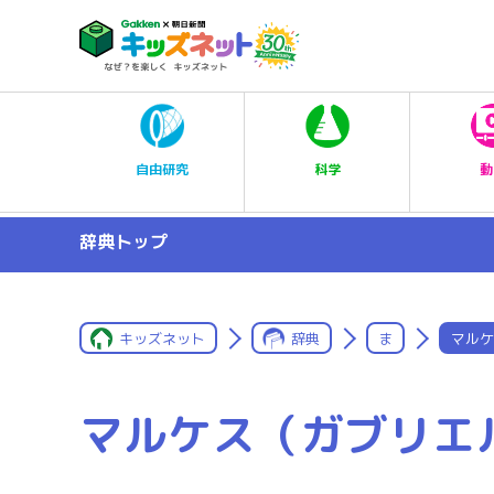
科学
自由研究
動
辞典トップ
キッズネット
辞典
ま
マルケ
マルケス（ガブリエ