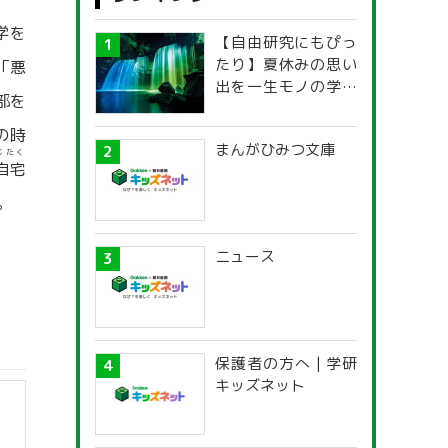
学を
【自由研究にもぴっ
たり】夏休みの思い
「悪
出を一生モノの学び
部を
に！「光の不思議」
探究ガイド
の時
まんがひみつ文庫
じたく
自宅
。
ニュース
保護者の方へ | 学研
キッズネット