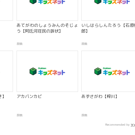
あてがわのしょうみんのそじょ
いしはらしんたろう【石原
う【阿氐河荘民の訴状】
郎】
辞典
辞典
き】
アカパンカビ
あずさがわ【梓川】
辞典
辞典
Recommended by