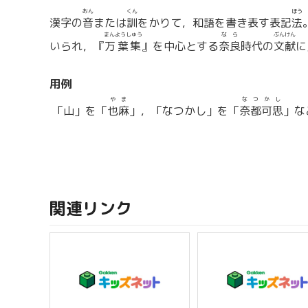
おん
くん
ほう
漢字の
音
または
訓
をかりて，和語を書き表す表記
法
まんようしゅう
なら
ぶんけん
いられ，『
万葉集
』を中心とする
奈良
時代の
文献
に
用例
やま
なつかし
「山」を「
也麻
」，「なつかし」を「
奈都可思
」な
関連リンク