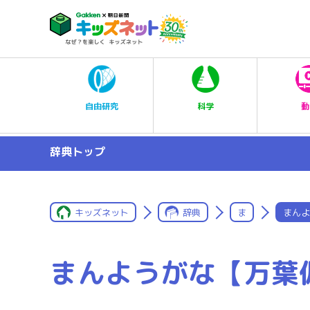
科学
自由研究
動
辞典トップ
キッズネット
辞典
ま
まんよ
まんようがな【万葉