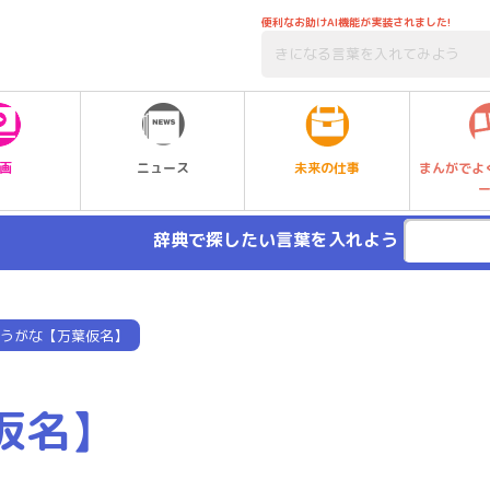
便利なお助けAI機能が実装されました!
未来の仕事
画
ニュース
まんがでよ
辞典で探したい言葉を入れよう
うがな【万葉仮名】
仮名】