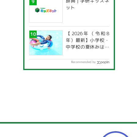
辞典 | 学研キッズネ
ット
【2026年（令和8
年）最新】小学校・
中学校の夏休みはい
つからいつまで？ 都
道府県別「夏季休暇
Recommended by
一覧」