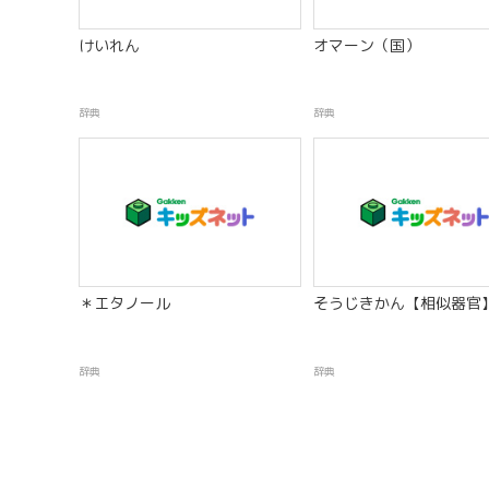
けいれん
オマーン（国）
辞典
辞典
＊エタノール
そうじきかん【相似器官
辞典
辞典