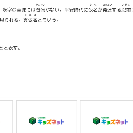
かんけい
かな
はったつ
いぜん
。漢字の意味には
関係
がない。平安時代に
仮名
が
発達
する
以前
まがな
見られる。
真仮名
ともいう。
どと表す。