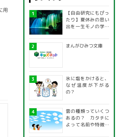
に用
【自由研究にもぴっ
たり】夏休みの思い
出を一生モノの学び
に！「光の不思議」
探究ガイド
まんがひみつ文庫
氷に塩をかけると、
なぜ温度が下がる
の？
雲の種類っていくつ
あるの？ カタチに
よって名前や特徴が
違うの？