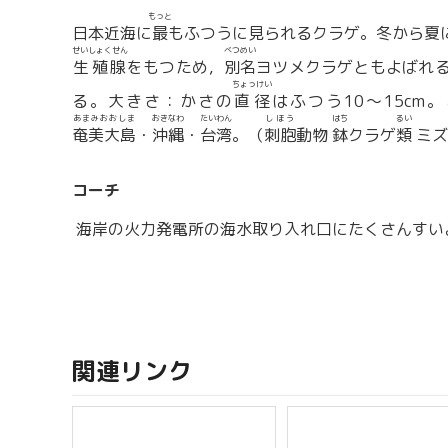
もっと
日本近海に
最
もふつうに見られるクラゲ。冬から夏
せいしょくせん
べつめい
生殖腺
をもつため，
別名
ヨツメクラゲともよばれ
ちょっけい
る。大きさ：かさの
直径
はふつう10〜15cm
あまみおおしま
おきなわ
たいわん
しほう
はち
るい
奄美大島
・
沖縄
・
台湾
。（
刺胞
動物
鉢
クラゲ
類
ミズ
コーチ
海岸の火力発電所の海水取り入れ口にたくさんすい
関連リンク