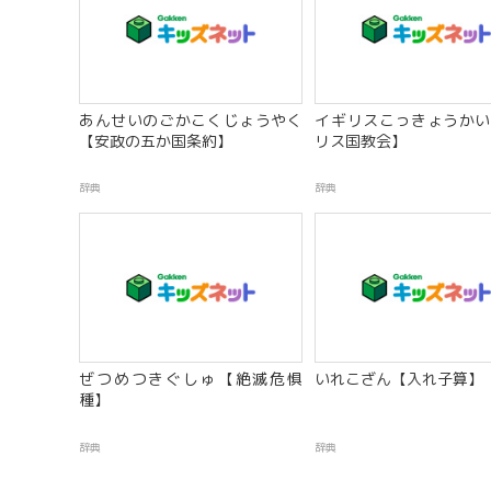
あんせいのごかこくじょうやく
イギリスこっきょうかい
【安政の五か国条約】
リス国教会】
辞典
辞典
ぜつめつきぐしゅ【絶滅危惧
いれこざん【入れ子算】
種】
辞典
辞典