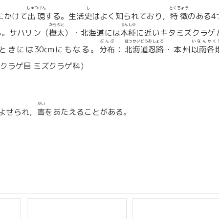
しゅつげん
し
とくちょう
にかけて
出現
する。生活
史
はよく知られており，
特徴
のある4
からふと
ほんしゅ
る。サハリン（
樺太
）・北海道には
本種
に近いキタミズクラゲ
ぶんぷ
ほっかいどうおしょろ
いなんかく
。ときには30cmにもなる。
分布
：
北海道忍路
・本州
以南各
クラゲ目 ミズクラゲ科）
がい
よせられ，
害
をあたえることがある。