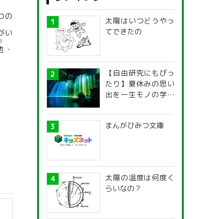
つの
太陽はいつどうやっ
てできたの
がい
ち
地
・
【自由研究にもぴっ
たり】夏休みの思い
出を一生モノの学び
に！「光の不思議」
探究ガイド
まんがひみつ文庫
太陽の温度は何度く
らいなの？