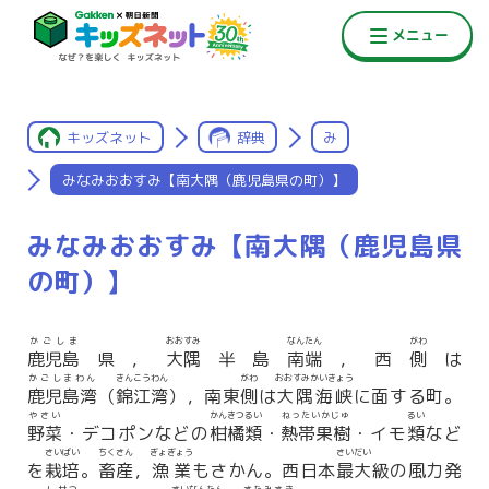
キッズネット
辞典
み
みなみおおすみ【南大隅（鹿児島県の町）】
みなみおおすみ【南大隅（鹿児島県
の町）】
かごしま
おおすみ
なんたん
がわ
鹿児島
県，
大隅
半島
南端
，西
側
は
かごしまわん
きんこうわん
がわ
おおすみかいきょう
鹿児島湾
（
錦江湾
），南東
側
は
大隅海峡
に面する町。
やさい
かんきつるい
ねったいかじゅ
るい
野菜
・デコポンなどの
柑橘類
・
熱帯果樹
・イモ
類
など
さいばい
ちくさん
ぎょぎょう
さいだい
を
栽培
。
畜産
，
漁業
もさかん。西日本
最大
級の風力発