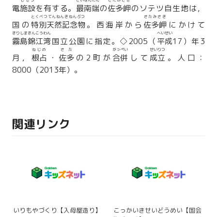
しせつ
さいなんたん
さたみさき
電
施設
を有する。
最南端
の
佐多岬
のソテツ自生地は，
とくべつてんねんきねんぶつ
さたみさき
国の
特別天然記念物
。西海岸から
佐多岬
にかけて
きりしまきんこうわん
へいせい
霧島錦江湾
国立公園に指定。◇2005（
平成
17）年3
ねじめ
さた
がっぺい
せいりつ
月，
根占
・
佐多
の2町が
合併
して
成立
。人口：
8000（2013年）。
関連リンク
いりもやづくり【入母屋造り】
こっかいきせいどうめい【国会