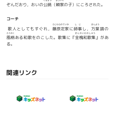
くぎょう
よりいえ
ぞんだおり，おいの
公暁
（
頼家
の子）にころされた。
コーチ
ふじわらのていか
しじ
まんよう
歌人としてもすぐれ，
藤原定家
に
師事
し，
万葉
調の
ふうかく
きんかいわかしゅう
風格
ある和歌をのこした。歌集に『
金槐和歌集
』があ
る。
関連リンク