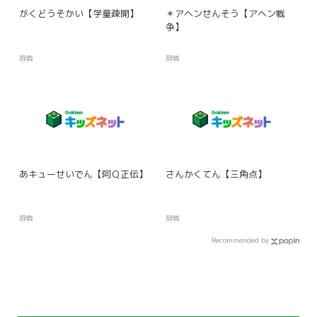
がくどうそかい【学童疎開】
＊アヘンせんそう【アヘン戦
争】
辞典
辞典
あキューせいでん【阿Ｑ正伝】
さんかくてん【三角点】
辞典
辞典
Recommended by