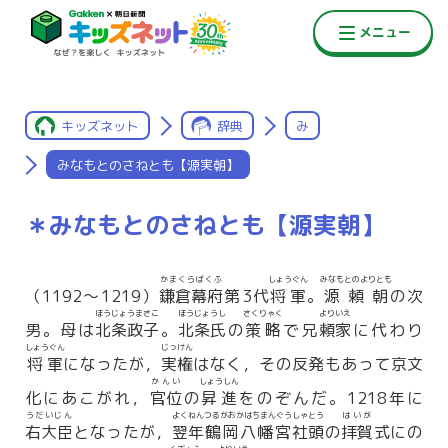
キッズネット
辞典
み
みなもとのさねとも【源実朝】
＊みなもとのさねとも【源実朝】
かまくらばくふ
しょうぐん
みなもとのよりとも
（1192〜1219）
鎌倉幕府
第3代
将軍
。
源頼朝
の次
ほうじょうまさこ
ほうじょうし
さくりゃく
よりいえ
男。母は
北条政子
。
北条氏
の
策略
で兄
頼家
に代わり
しょうぐん
じっけん
将軍
になったが，
実権
はなく，その反発もあって京文
かんい
しょうしん
化にあこがれ，
官位
の
昇進
をのぞんだ。1218年に
うだいじん
よくねん
つるがおかはちまんぐう
しゃとう
はいが
右大臣
となったが，
翌年
鶴岡八幡宮
社頭
の
拝賀
式にの