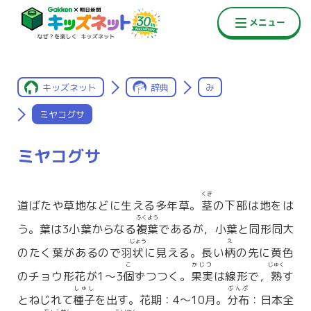
キッズネット
辞典
み
ミヤコグサ
ミヤコグサ
くき
道ばたや草地などに生える多年草。
茎
の下部は地をは
ふくよう
う。葉は3小葉からなる
複葉
であるが，小葉と同形同大
じょう
え
のたく葉があるので羽
状
に見える。長い
柄
の先に黄色
こ
かじつ
じゅく
のチョウ形花が1〜3
個
ずつつく。
果実
は線形で，
熟
す
しゅし
ぶんぷ
とねじれて
種子
を出す。花期：4〜10月。
分布
：日本全