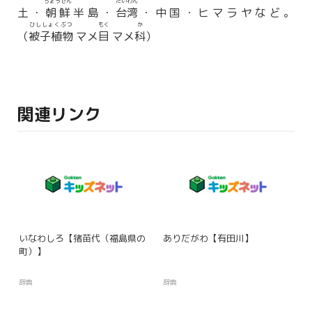
ちょうせん
たいわん
土・
朝鮮
半島・
台湾
・中国・ヒマラヤなど。
ひししょくぶつ
もく
か
（
被子植物
マメ
目
マメ
科
）
関連リンク
いなわしろ【猪苗代（福島県の
ありだがわ【有田川】
町）】
辞典
辞典