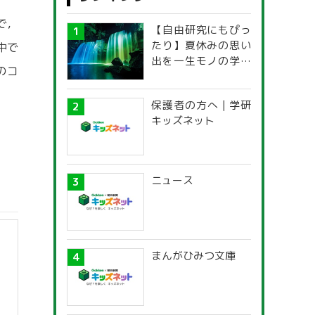
で，
【自由研究にもぴっ
たり】夏休みの思い
中で
出を一生モノの学び
のコ
に！「光の不思議」
探究ガイド
保護者の方へ | 学研
キッズネット
ニュース
まんがひみつ文庫