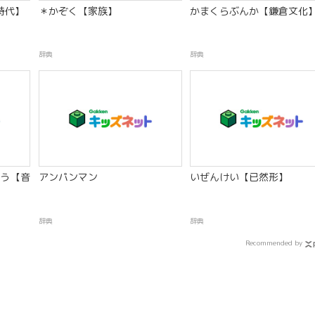
時代】
＊かぞく【家族】
かまくらぶんか【鎌倉文化
辞典
辞典
う【音
アンパンマン
いぜんけい【已然形】
辞典
辞典
Recommended by