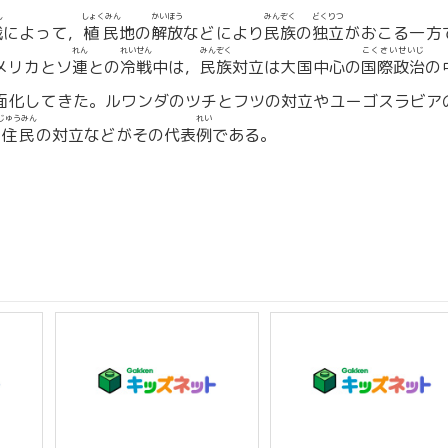
ん
しょくみん
かいほう
みんぞく
どくりつ
戦
によって，
植民
地の
解放
などにより
民族
の
独立
がおこる一方
れん
れいせん
みんぞく
こくさいせいじ
メリカとソ
連
との
冷戦
中は，
民族
対立は大国中心の
国際政治
の
面化してきた。ルワンダのツチとフツの対立やユーゴスラビア
じゅうみん
れい
住民
の対立などがその代表
例
である。