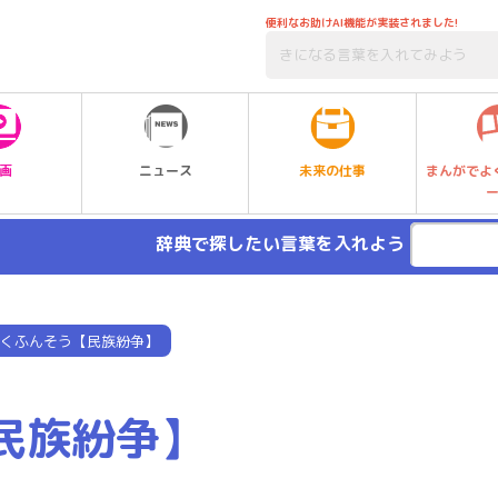
便利なお助けAI機能が実装されました!
未来の仕事
画
ニュース
まんがでよ
辞典で探したい言葉を入れよう
くふんそう【民族紛争】
民族紛争】