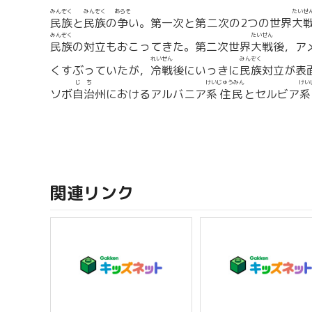
みんぞく
みんぞく
あらそ
たいせ
民族
と
民族
の
争
い。第一次と第二次の2つの世界
大
みんぞく
たいせん
民族
の対立もおこってきた。第二次世界
大戦
後，ア
れいせん
みんぞく
くすぶっていたが，
冷戦
後にいっきに
民族
対立が表
じち
けいじゅうみん
けい
ソボ
自治
州におけるアルバニア
系住民
とセルビア
系
関連リンク