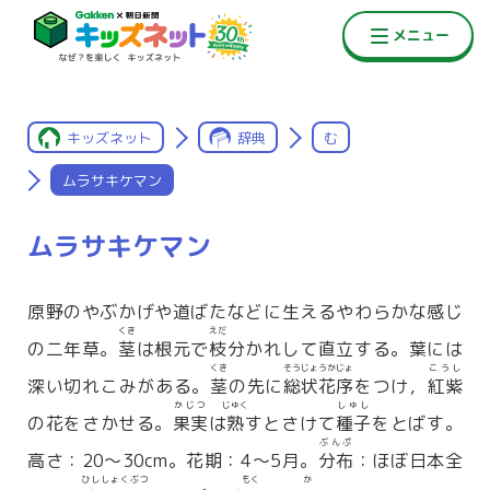
キッズネット
辞典
む
ムラサキケマン
ムラサキケマン
原野のやぶかげや道ばたなどに生えるやわらかな感じ
くき
えだ
の二年草。
茎
は根元で
枝
分かれして直立する。葉には
くき
そうじょうかじょ
こうし
深い切れこみがある。
茎
の先に
総状花序
をつけ，
紅紫
かじつ
じゅく
しゅし
の花をさかせる。
果実
は
熟
すとさけて
種子
をとばす。
ぶんぷ
高さ：20〜30cm。花期：4〜5月。
分布
：ほぼ日本全
ひししょくぶつ
もく
か