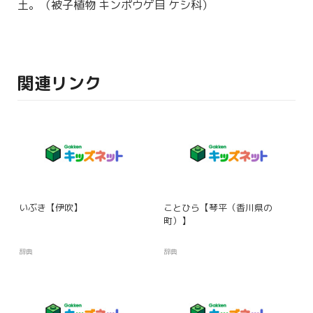
土。（
被子植物
キンポウゲ
目
ケシ
科
）
関連リンク
いぶき【伊吹】
ことひら【琴平（香川県の
町）】
辞典
辞典