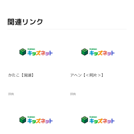
関連リンク
かたこ【潟湖】
アヘン【＜阿片＞】
辞典
辞典