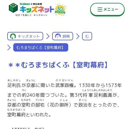
キッズネット
辞典
む
むろまちばくふ【室町幕府】
＊＊むろまちばくふ【室町幕府】
あしかがし
きょうと
ぶけせいけん
足利氏
が
京都
に開いた
武家政権
。1338年から1573年
やく
しょうぐん
あしかがよしみつ
までの
約
240年間つづいた。第3代
将軍
足利義満
が，
きょうと
むろまち
ていたく
ごしょ
せいじ
京都
の
室町
の
邸宅
（花の
御所
）で
政治
をとったので，
むろまちばくふ
室町幕府
といわれた。
むろまちばくふ
せいりつ