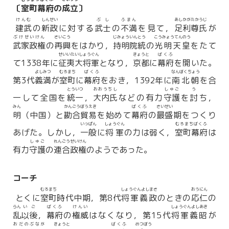
〔
室町幕府
の
成立
〕
けんむ
しんせい
ぶし
ふまん
あしかがたかうじ
建武
の
新政
に対する
武士
の
不満
を見て，
足利尊氏
が
ぶけせいけん
さいこう
じみょういんとう
こうみょうてんのう
武家政権
の
再興
をはかり，
持明院統
の
光明天皇
をたて
せいいたいしょうぐん
きょうと
ばくふ
て1338年に
征夷大将軍
となり，
京都
に
幕府
を開いた。
よしみつ
むろまち
ばくふ
なんぼくちょう
第3代
義満
が
室町
に
幕府
をおき，1392年に
南北朝
を合
とういつ
おおうちし
しゅご
う
一して全国を
統一
，
大内氏
などの有力
守護
を
討
ち，
みん
かんごうぼうえき
ばくふ
さいせい
明
（中国）と
勘合貿易
を始めて
幕府
の
最盛
期をつくり
いっぱん
しょうぐん
むろまちばくふ
あげた。しかし，
一般
に
将軍
の力は弱く，
室町幕府
は
しゅご
れんごうせいけん
有力
守護
の
連合政権
のようであった。
コーチ
むろまち
しょうぐんよしまさ
おうにん
とくに
室町
時代中期，第8代
将軍義政
のときの
応仁
の
らん
いご
ばくふ
けんい
しょうぐんよしあき
乱
以後
，
幕府
の
権威
はなくなり，第15代
将軍義昭
が
おだのぶなが
きょうと
ばくふ
めつぼう