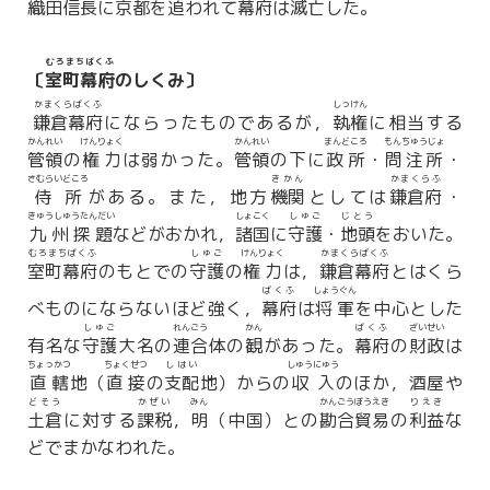
織田信長
に
京都
を追われて
幕府
は
滅亡
した。
むろまちばくふ
〔
室町幕府
のしくみ〕
かまくらばくふ
しっけん
鎌倉幕府
にならったものであるが，
執権
に相当する
かんれい
けんりょく
かんれい
まんどころ
もんちゅうじょ
管領
の
権力
は弱かった。
管領
の下に
政所
・
問注所
・
さむらいどころ
きかん
かまくらふ
侍所
がある。また，地方
機関
としては
鎌倉府
・
きゅうしゅうたんだい
しょこく
しゅご
じとう
九州探題
などがおかれ，
諸国
に
守護
・
地頭
をおいた。
むろまちばくふ
しゅご
けんりょく
かまくらばくふ
室町幕府
のもとでの
守護
の
権力
は，
鎌倉幕府
とはくら
ばくふ
しょうぐん
べものにならないほど強く，
幕府
は
将軍
を中心とした
しゅご
れんごう
かん
ばくふ
ざいせい
有名な
守護
大名の
連合
体の
観
があった。
幕府
の
財政
は
ちょっかつ
ちょくせつ
しはい
しゅうにゅう
直轄
地（
直接
の
支配
地）からの
収入
のほか，酒屋や
どそう
かぜい
みん
かんごうぼうえき
りえき
土倉
に対する
課税
，
明
（中国）との
勘合貿易
の
利益
な
どでまかなわれた。