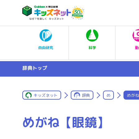
科学
自由研究
動
辞典トップ
キッズネット
辞典
め
めがね
めがね【眼鏡】