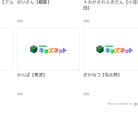
【アル
がいさん【概算】
＊おがさわらきだん【小笠
団】
辞典
辞典
かんぱ【寒波】
きかねつ【気化熱】
辞典
辞典
Recommended by