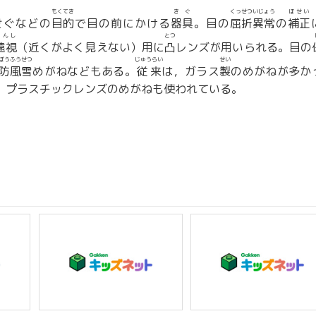
もくてき
きぐ
くっせついじょう
ほせい
せぐなどの
目的
で目の前にかける
器具
。目の
屈折異常
の
補正
えんし
とつ
遠視
（近くがよく見えない）用に
凸
レンズが用いられる。目の
ぼうふうせつ
じゅうらい
せい
防風雪
めがねなどもある。
従来
は，ガラス
製
のめがねが多か
，プラスチックレンズのめがねも使われている。