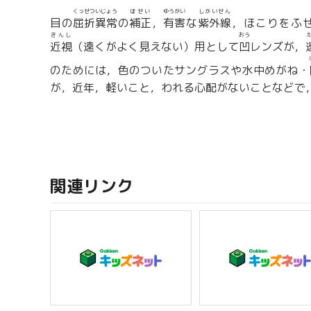
くっせつ
いじょう
ほせい
ゆうがい
しがいせん
目の
屈折
異常
の
補正
，
有害
な
紫外線
，ほこりをふ
きんし
おう
近視
（遠くがよく見えない）用として
凹
レンズが，
のためには，色のついたサングラスや水中めがね・
が，近年，軽いこと，われる心配がないことなどで
関連リンク