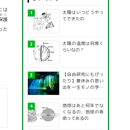
には
太陽はいつどうやっ
ほご
てできたの
保護
った
太陽の温度は何度く
らいなの？
【自由研究にもぴっ
たり】夏休みの思い
出を一生モノの学び
に！「光の不思議」
探究ガイド
地球はあと何年でな
くなるの，地球の寿
命ってあるの