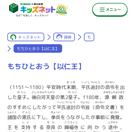
キッズネット
辞典
も
もちひとおう【以仁王】
もちひとおう【以仁王】
まっき
へいし
ついとう
めいれい
（1151〜1180）平安時代
末期
，
平氏
追討
の
命令
を出
おうじ
ごしらかわてんのう
おうじ
みなもとのよりまさ
した
皇子
。
後白河天皇
の第2
皇子
。1180年，
源頼政
へいしついとう
りょうじ
めいれい
のすすめにしたがって
平氏追討
の
令旨
（
命令
文書）を
しょこく
げんじ
きょへい
はっかく
諸国
の
源氏
に下し，
挙兵
をうながしたが事前に
発覚
。
しじ
なら
こうふくじ
とちゅう
王を
支持
する
奈良
の
興福寺
に向かう
途中
，