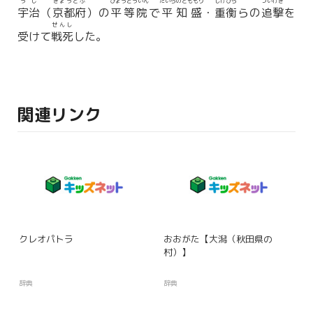
うじ
きょうとふ
びょうどういん
たいらのとももり
しげひら
ついげき
宇治
（
京都府
）の
平等院
で
平知盛
・
重衡
らの
追撃
を
せんし
受けて
戦死
した。
関連リンク
クレオパトラ
おおがた【大潟（秋田県の
村）】
辞典
辞典