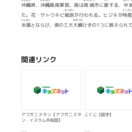
おきなわ
おきなわ
なんじょう
せっ
なかぐ
沖縄
県，
沖縄
島南東部，南は
南城
市に
接
する，
中
さいばい
とくさん
た。花・サトウキビ
栽培
が行われる。ヒジキが
特産
いとまん
おおつな
糸満
とならび，県の三大
大綱
ひきの1つに数えられて
関連リンク
アフガニスタン【アフガニスタ
こくじ【国字】
ン・イスラム共和国】