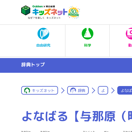
科学
自由研究
動
辞典トップ
キッズネット
辞典
よ
よなば
よなばる【与那原（