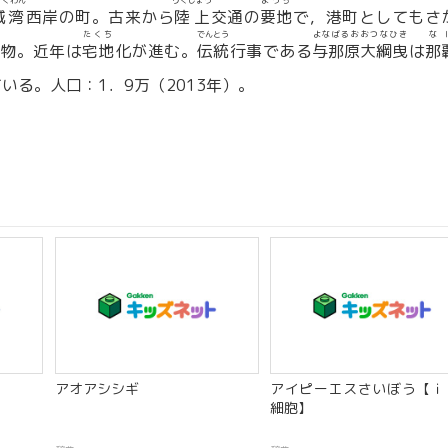
すくわん
りくじょう
ようち
城湾
西岸の町。古来から
陸上
交通の
要地
で，港町としてもさ
たくち
でんとう
よなばるおおつなひき
な
物。近年は
宅地
化が進む。
伝統
行事である
与那原大綱曳
は
那
いる。人口：1．9万（2013年）。
アオアシシギ
アイピーエスさいぼう【ｉ
細胞】