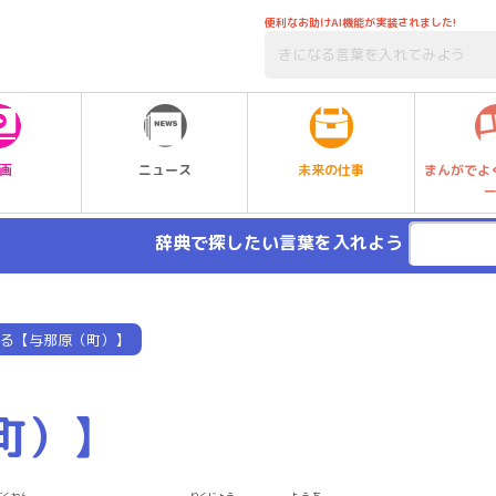
便利なお助けAI機能が実装されました!
未来の仕事
画
ニュース
まんがでよ
辞典で探したい言葉を入れよう
る【与那原（町）】
町）】