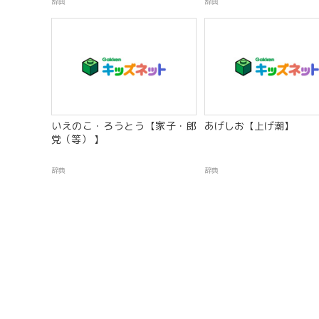
辞典
辞典
いえのこ・ろうとう【家子・郎
あげしお【上げ潮】
党（等） 】
辞典
辞典