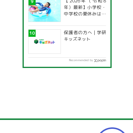
【2026年（令和8
年）最新】小学校・
中学校の夏休みはい
つからいつまで？ 都
道府県別「夏季休暇
保護者の方へ | 学研
一覧」
キッズネット
Recommended by