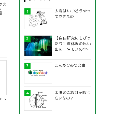
かえ
は
太陽はいつどうやっ
覇
・
てできたの
【自由研究にもぴっ
たり】夏休みの思い
出を一生モノの学び
に！「光の不思議」
探究ガイド
まんがひみつ文庫
太陽の温度は何度く
らいなの？
ＰＳ