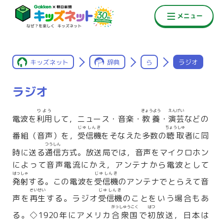
キッズネット
辞典
ら
ラジオ
ラジオ
りよう
きょうよう
えんげい
電波を
利用
して，ニュース・音楽・
教養
・
演芸
などの
じゅしんき
ちょうしゅ
番組（音声）を，
受信機
をそなえた多数の
聴取
者に同
つうしん
時に送る
通信
方式。放送局では，音声をマイクロホン
によって音声電流にかえ，アンテナから電波として
はっしゃ
じゅしんき
発射
する。この電波を
受信機
のアンテナでとらえて音
さいせい
じゅしんき
声を
再生
する。ラジオ
受信機
のことをいう場合もあ
がっしゅうこく
はつ
る。◇1920年にアメリカ
合衆国
で
初
放送，日本は