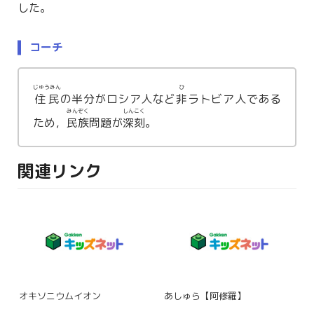
した。
コーチ
じゅうみん
ひ
住民
の半分がロシア人など
非
ラトビア人である
みんぞく
しんこく
ため，
民族
問題が
深刻
。
関連リンク
オキソニウムイオン
あしゅら【阿修羅】