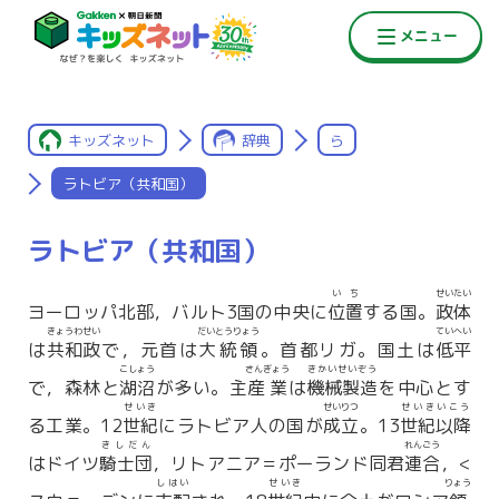
キッズネット
辞典
ら
ラトビア（共和国）
ラトビア（共和国）
いち
せいたい
ヨーロッパ北部，バルト3国の中央に
位置
する国。
政体
きょうわせい
だいとうりょう
ていへい
は
共和政
で，元首は
大統領
。首都リガ。国土は
低平
こしょう
さんぎょう
きかいせいぞう
で，森林と
湖沼
が多い。主
産業
は
機械製造
を中心とす
せいき
せいりつ
せいきいこう
る工業。12
世紀
にラトビア人の国が
成立
。13
世紀以降
きしだん
れんごう
はドイツ
騎士団
，リトアニア＝ポーランド同君
連合
，<
しはい
せいき
りょう