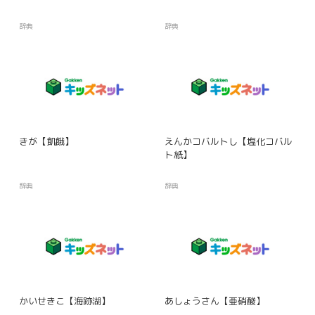
辞典
辞典
きが【飢餓】
えんかコバルトし【塩化コバル
ト紙】
辞典
辞典
かいせきこ【海跡湖】
あしょうさん【亜硝酸】