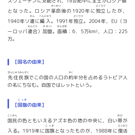
スウェーデンに
支配
され，18
世紀
中に全土がロシア
領
かくめい
どくりつ
となった。ロシア
革命
後の1920年に
独立
したが，
れん
へんにゅう
どくりつ
1940年ソ
連
に
編入
。1991年
独立
。2004年，EU（ヨ
れんごう
かめい
めんせき
ーロッパ
連合
）
加盟
。
面積
：6．5万km
，人口：225
2
万。
【国名の由来】
せんじゅうみんぞく
やく
先住民族
でこの国の人口の
約
半分を占めるラトビア人
の名にちなむ。自国ではレットという。
こっき
【
国旗
の由来】
こくみん
おび
国民
の色ともいえるアズキ色の地の中央に，白い
帯
が
こっき
ふっかつ
入る。1919年に
国旗
となったものが，1988年に
復活