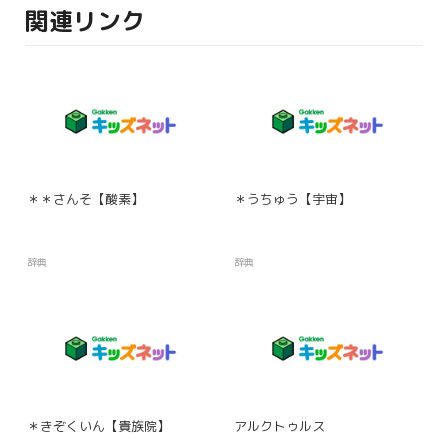
関連リンク
＊＊さんそ【酸素】
＊うちゅう【宇宙】
辞典
辞典
＊きぞくいん【貴族院】
アルクトゥルス