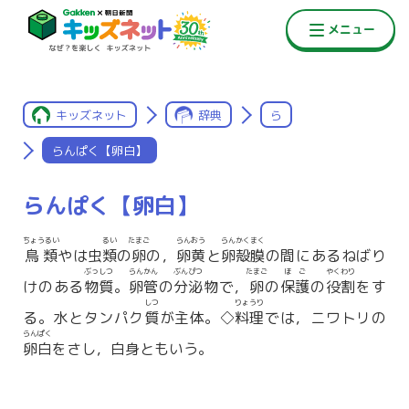
キッズネット
辞典
ら
らんぱく【卵白】
らんぱく【卵白】
ちょうるい
るい
たまご
らんおう
らんかくまく
鳥類
やは虫
類
の
卵
の，
卵黄
と
卵殻膜
の間にあるねばり
ぶっしつ
らんかん
ぶんぴつ
たまご
ほご
やくわり
けのある
物質
。
卵管
の
分泌
物で，
卵
の
保護
の
役割
をす
しつ
りょうり
る。水とタンパク
質
が主体。◇
料理
では，ニワトリの
らんぱく
卵白
をさし，白身ともいう。