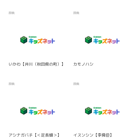
辞典
辞典
いかわ【井川（秋田県の町）】
カモノハシ
辞典
辞典
アシナガバチ【＜足長蜂＞】
イスンシン【李舜臣】