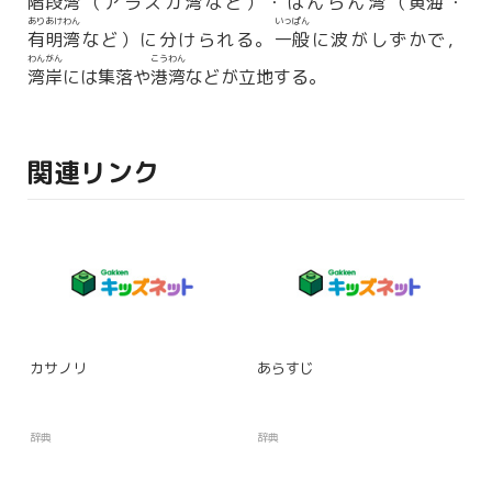
階段湾
（アラスカ
湾
など）・はんらん
湾
（
黄海
・
ありあけわん
いっぱん
有明湾
など）に分けられる。
一般
に波がしずかで，
わんがん
こうわん
湾岸
には集落や
港湾
などが立地する。
関連リンク
カサノリ
あらすじ
辞典
辞典