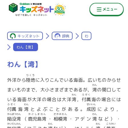
キッズネット
辞典
わ
わん【湾】
わん【湾】
りくち
外洋から
陸地
に入りこんでいる海面。広いものからせ
わん
まいものまで，大小さまざまであるが，
湾
の開口して
わん
ふぞく
いる海面が大洋の場合は大洋
湾
，
付属
海の場合には
ふぞく
わん
せいいん
付属
海
湾
とよぶことがある。
成因
により，
かんぼつわん
かごしまわん
さがみわん
わん
陥没湾
（
鹿児島湾
・
相模湾
・アデン
湾
など）・
かいだんわん
わん
わん
こうかい