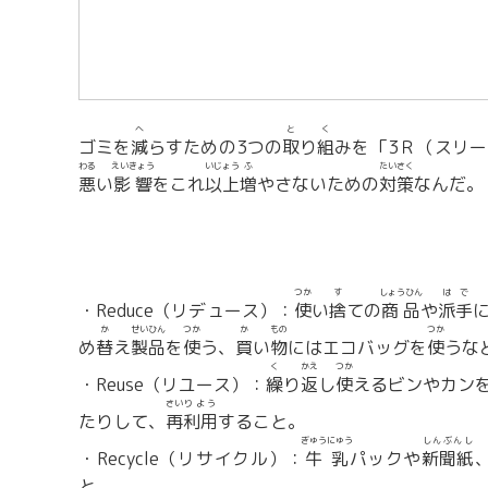
へ
と
く
ゴミを
減
らすための3つの
取
り
組
みを「3Ｒ（スリ
わる
えいきょう
いじょう
ふ
たいさく
悪
い
影響
をこれ
以上
増
やさないための
対策
なんだ。
つか
す
しょうひん
はで
・Reduce（リデュース）：
使
い
捨
ての
商品
や
派手
か
せいひん
つか
か
もの
つか
め
替
え
製品
を
使
う、
買
い
物
にはエコバッグを
使
うな
く
かえ
つか
・Reuse（リユース）：
繰
り
返
し
使
えるビンやカン
さい
りよう
たりして、
再
利用
すること。
ぎゅうにゅう
しんぶんし
・Recycle（リサイクル）：
牛乳
パックや
新聞紙
と。