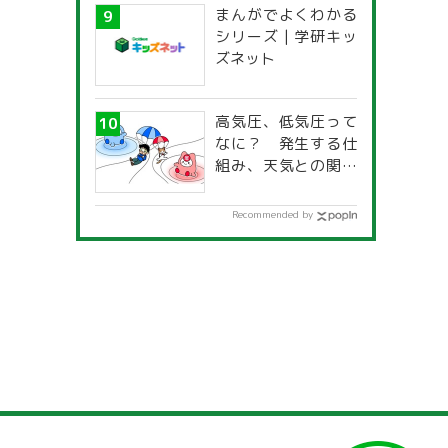
まんがでよくわかる
一覧」
シリーズ | 学研キッ
ズネット
高気圧、低気圧って
なに？ 発生する仕
組み、天気との関係
は？
Recommended by