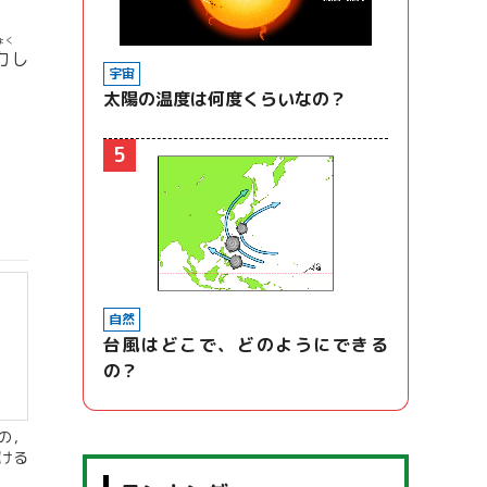
ょく
力
し
宇宙
太陽の温度は何度くらいなの？
5
自然
台風はどこで、どのようにできる
の？
の，
ける