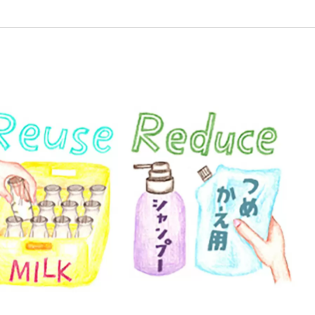
植物
くらしと食
自然
宇宙
身近なふしぎ
理科の実験