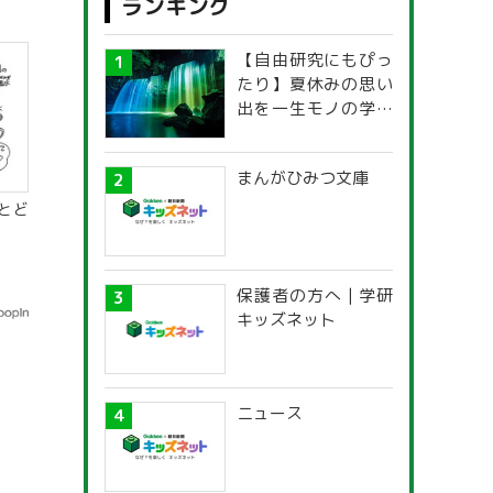
ランキング
【自由研究にもぴっ
たり】夏休みの思い
出を一生モノの学び
に！「光の不思議」
探究ガイド
まんがひみつ文庫
とど
保護者の方へ | 学研
キッズネット
ニュース