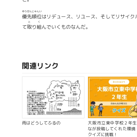
ゆうせん
じゅんい
優先
順位
はリデュース、リユース、そしてリサイクル
と
く
て
取
り
組
んでいくものなんだ。
関連リンク
雨はどうしてふるの
大阪市立東中学校２年生
なが投稿してくれた環境・
クイズに挑戦！