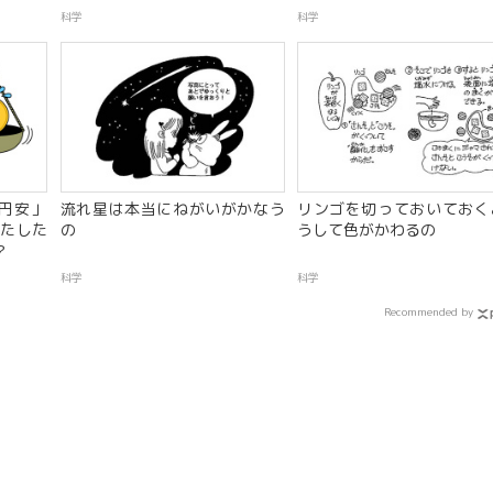
科学
科学
円安」
流れ星は本当にねがいがかなう
リンゴを切っておいておく
たした
の
うして色がかわるの
？
科学
科学
Recommended by