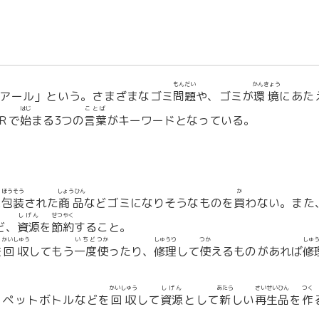
もんだい
かんきょう
ーアール」という。さまざまなゴミ
問題
や、ゴミが
環境
にあた
はじ
ことば
Ｒで
始
まる3つの
言葉
がキーワードとなっている。
ほうそう
しょうひん
か
に
包装
された
商品
などゴミになりそうなものを
買
わない。また
しげん
せつやく
ど、
資源
を
節約
すること。
かいしゅう
いちど
つか
しゅうり
つか
しゅ
を
回収
してもう
一度
使
ったり、
修理
して
使
えるものがあれば
修
かいしゅう
しげん
あたら
さいせい
ひん
つく
、ペットボトルなどを
回収
して
資源
として
新
しい
再生
品
を
作