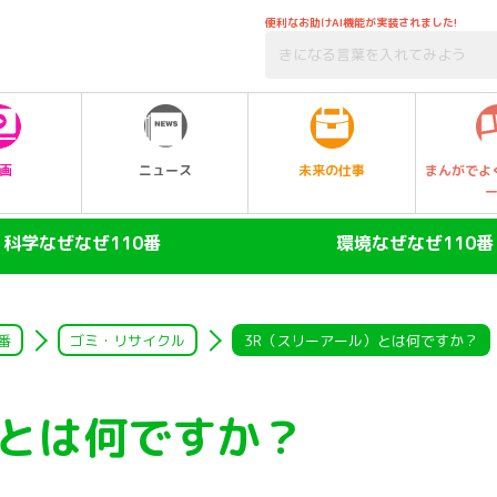
便利なお助けAI機能が実装されました!
未来の仕事
画
ニュース
まんがでよ
科学なぜなぜ110番
環境なぜなぜ110番
ヒト
大気
陸の動物
自然・生物
番
ゴミ・リサイクル
3R（スリーアール）とは何ですか？
空の動物
水
）とは何ですか？
水の動物
ゴミ・リサイクル
昆虫
エネルギー・人口