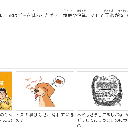
へ
かてい
きぎょう
ぎょうせい
きょうり
。3Rはゴミを
減
らすために、
家庭
や
企業
、そして
行政
が
協
のみん
イヌの鼻はなぜ、ぬれている
ヘビはどうしてあしがない
SDGs
の？
どうしてあしがないのに歩
の