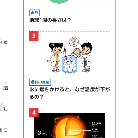
自然
地球1周の長さは？
3
える
理科の実験
つ
、
詰
氷に塩をかけると、なぜ温度が下が
るの？
うり
理
し
4
るこ