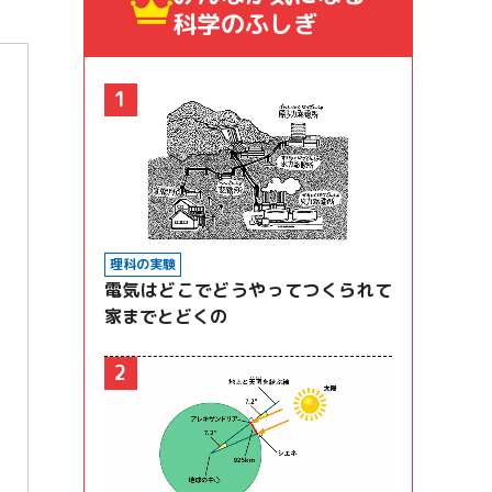
科学のふしぎ
1
理科の実験
電気はどこでどうやってつくられて
家までとどくの
2