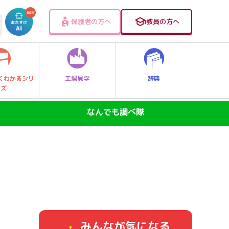
保護者の方へ
教員の方へ
工場見学
辞典
くわかるシリ
ーズ
なんでも調べ隊
SDGs―地球の未来―
ニュースのなぜ
なぜなに大発見！レッツゴー探Qキッズ
身近なふしぎ
みんなが気になる