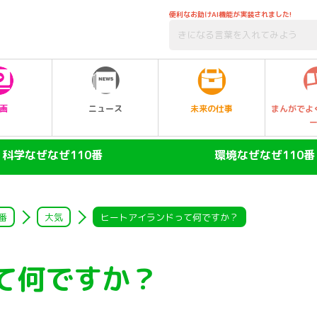
便利なお助けAI機能が実装されました!
未来の仕事
画
ニュース
まんがでよ
科学なぜなぜ110番
環境なぜなぜ110番
ヒト
大気
陸の動物
自然・生物
番
大気
ヒートアイランドって何ですか？
空の動物
水
て何ですか？
水の動物
ゴミ・リサイクル
昆虫
エネルギー・人口