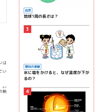
自然
地球1周の長さは？
3
ンは
理科の実験
てい
氷に塩をかけると、なぜ温度が下が
るの？
ねつ
4
の
熱