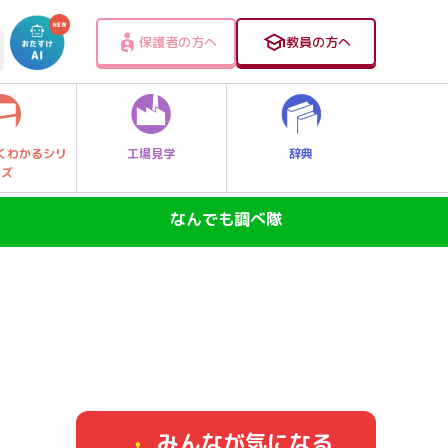
保護者の方へ
教員の方へ
工場見学
辞典
くわかるシリ
ーズ
なんでも調べ隊
SDGs―地球の未来―
ニュースのなぜ
なぜなに大発見！レッツゴー探Qキッズ
身近なふしぎ
みんなが気になる