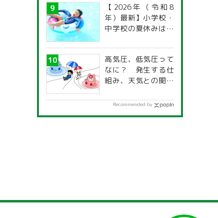
【2026年（令和8
年）最新】小学校・
中学校の夏休みはい
つからいつまで？ 都
道府県別「夏季休暇
高気圧、低気圧って
一覧」
なに？ 発生する仕
組み、天気との関係
は？
Recommended by