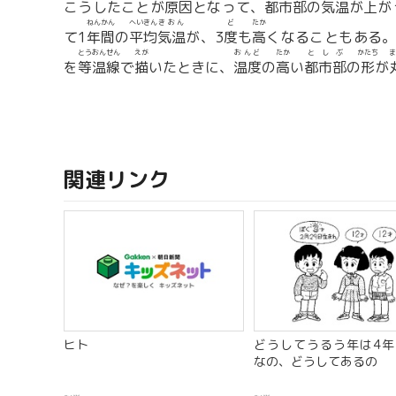
こうしたことが
原因
となって、
都市部
の
気温
が
上
が
ねん
かん
へいきん
きおん
ど
たか
て1
年
間
の
平均
気温
が、3
度
も
高
くなることもある
とうおんせん
えが
おんど
たか
としぶ
かたち
ま
を
等温線
で
描
いたときに、
温度
の
高
い
都市部
の
形
が
関連リンク
ヒト
どうしてうるう年は4年
なの、どうしてあるの