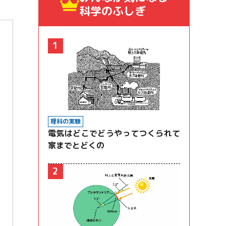
科学のふしぎ
1
理科の実験
電気はどこでどうやってつくられて
家までとどくの
2