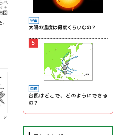
らべ
ぷ
ず
布
図
宇宙
た。
太陽の温度は何度くらいなの？
5
自然
台風はどこで、どのようにできる
の？
，ど