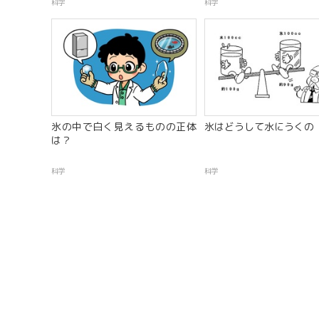
科学
科学
氷の中で白く見えるものの正体
氷はどうして水にうくの
は？
科学
科学