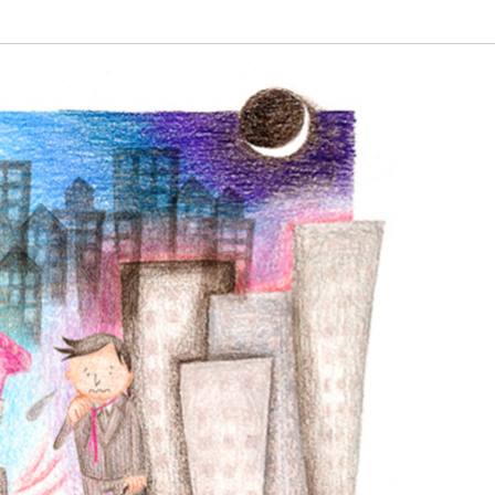
植物
くらしと食
自然
宇宙
身近なふしぎ
理科の実験