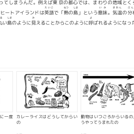
ってしまうんだ。
例
えば
東京
の
都心
では、まわりの
地域
とく
えいご
ねつ
しま
いみ
きおん
ぶん
。ヒートアイランドは
英語
で「
熱
の
島
」という
意味
。
気温
の
分
る
しま
み
よ
丸
い
島
のように
見
えることからこのように
呼
ばれるようになっ
に一度
カレーライスはどうしてからい
動物はいつごろからいるの
の
うやってうまれたの