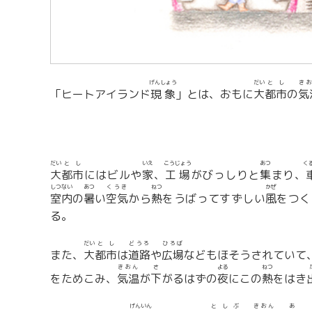
げんしょう
だい
とし
き
「ヒートアイランド
現象
」とは、おもに
大
都市
の
気
だい
とし
いえ
こうじょう
あつ
く
大
都市
にはビルや
家
、
工場
がびっしりと
集
まり、
しつない
あつ
くうき
ねつ
かぜ
室内
の
暑
い
空気
から
熱
をうばってすずしい
風
をつく
る。
だい
とし
どうろ
ひろば
また、
大
都市
は
道路
や
広場
などもほそうされていて
きおん
さ
よる
ねつ
をためこみ、
気温
が
下
がるはずの
夜
にこの
熱
をはき
げんいん
としぶ
きおん
あ