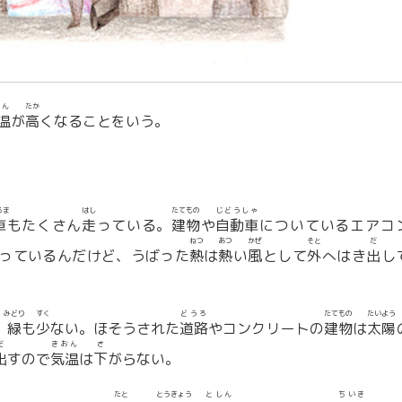
おん
たか
温
が
高
くなることをいう。
るま
はし
たてもの
じどうしゃ
車
もたくさん
走
っている。
建物
や
自動車
についているエアコ
ねつ
あつ
かぜ
そと
だ
っているんだけど、うばった
熱
は
熱
い
風
として
外
へはき
出
し
みどり
すく
どうろ
たてもの
たいよう
、
緑
も
少
ない。ほそうされた
道路
やコンクリートの
建物
は
太陽
だ
きおん
さ
出
すので
気温
は
下
がらない。
たと
とうきょう
としん
ちいき