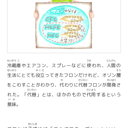
れいぞう
こ
つか
にんげん
冷蔵
庫
やエアコン、スプレーなどに
使
われ、
人間
の
せいかつ
やくだ
そう
生活
にとても
役立
ってきたフロンだけれど、オゾン
層
か
だいたい
かいはつ
をこわすことがわかり、
代
わりに
代替
フロンが
開発
さ
だいたい
だいよう
れた。「
代替
」とは、ほかのもので
代用
するという
いみ
意味
。
せいしき