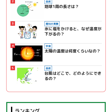
2
自然
地球1周の長さは？
3
理科の実験
氷に塩をかけると、なぜ温度が
下がるの？
4
宇宙
太陽の温度は何度くらいなの？
5
自然
台風はどこで、どのようにでき
るの？
ランキング