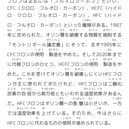
フロンは
正式
には「フルオロカーボン」といい、
CFC（クロロ・フルオロ・カーボン）、HCFC（ハイド
ロ・クロロ・フルオロ・カーボン）、HFC（ハイド
しゅるい
ロ・フルオロ・カーボン）といった
種類
がある。1987
ねん
さだ
そう
はかい
ぶっしつ
きせい
年
に
定
められた、オゾン
層
を
破壊
する
物質
を
規制
する
ぎていしょ
ねん
「モントリオール
議定書
」にそって、まず1995
年
に
しよう
せいぞう
ねん
CFCフロンの
使用
・
製造
をやめた。そして2020
年
まで
だいたい
しよう
せいぞう
に
代替
フロンのひとつ、HCFCフロンの
使用
・
製造
をや
う
そう
はかい
めた。これを
受
けてオゾン
層
を
破壊
しにくいHFCフロ
おも
つか
にさんか
ンが
主
に
使
われてきたけれど、HFCフロンは
二酸化
たんそ
ひゃくばい
すうまんばい
おんしつ
こうか
炭素
の
百倍
から
数万倍
ともいわれる
温室
効果
があるん
そう
えいきょう
ちい
いっぽう
だ。HFCフロンはオゾン
層
への
影響
は
小
さいが、
一方
おんしつ
こうか
あ
いま
では
温室
効果
を
上
げている。そのため、
今
はさらに
か
しよう
すす
HFCフロンに
代
わるものの
使用
が
進
められている。