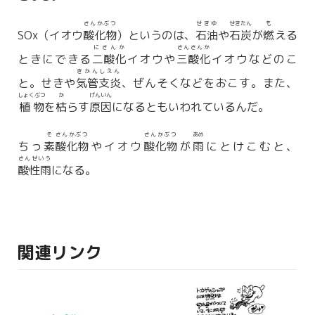
さんかぶつ
せきゆ
せきたん
も
SOx（イオウ
酸化物
）というのは、
石油
や
石炭
が
燃
える
にさんか
さんさんか
ときにできる
二酸化
イオウや
三酸化
イオウなどのこ
きかんしえん
と。せきや
気管支炎
、ぜんそくなどをおこす。また、
しょくぶつ
か
げんいん
植物
を
枯
らす
原因
になるともいわれているんだ。
そ
さんかぶつ
さんかぶつ
あめ
ちっ
素
酸化物
やイオウ
酸化物
が
雨
にとけこむと、
さんせいう
酸性雨
になる。
関連リンク