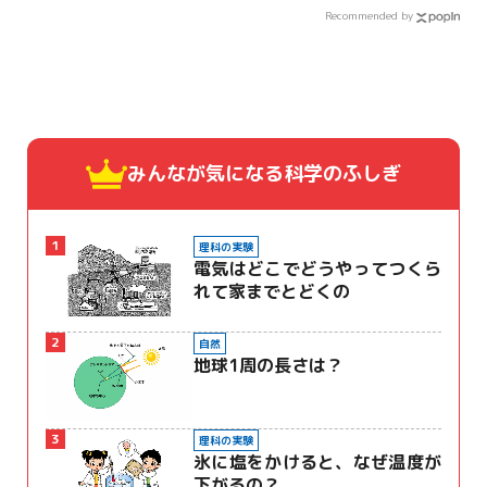
Recommended by
みんなが気になる
科学のふしぎ
1
理科の実験
電気はどこでどうやってつくら
れて家までとどくの
2
自然
地球1周の長さは？
3
理科の実験
氷に塩をかけると、なぜ温度が
下がるの？