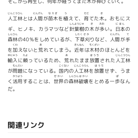
そこから
再生
し、
何年
か
経
ってまた
木
が
伸
びていく。
じんこうりん
にんげん
なえぎ
う
そだ
き
人工林
とは
人間
が
苗木
を
植
えて、
育
てた
木
。おもにス
しんようじゅ
き
おお
にほん
ギ、ヒノキ、カラマツなど
針葉樹
の
木
が
多
い。
日本
の
しんりん
した
くさか
にんげん
て
森林
の40％をしめているが、
下
草刈
りなど、
人間
が
手
くわ
あ
きんねん
もくざい
を
加
えないと
荒
れてしまう。
近年
は
木材
のほとんどを
ゆにゅう
たよ
あ
ほうち
じんこうりん
輸入
に
頼
っているため、
荒
れたまま
放置
された
人工林
もんだい
こくない
じんこうりん
ほうち
が
問題
になっている。
国内
の
人工林
を
放置
せず、うま
かつよう
せかい
しんりん
はかい
ぽ
く
活用
することは、
世界
の
森林
破壊
をとめる一
歩
なん
だ。
関連リンク