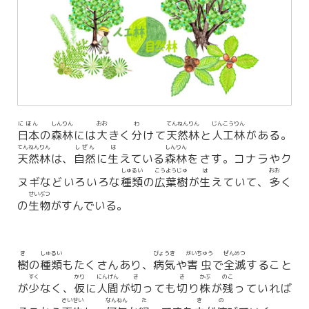
にほん
しんりん
おお
わ
てんねんりん
じんこうりん
日本
の
森林
には
大
きく
分
けて
天然林
と
人工林
がある。
てんねんりん
しぜん
は
しんりん
天然林
は、
自然
に
生
えている
森林
をさす。コナラやク
しゅるい
こうようじゅ
は
おお
ヌギなどいろいろな
種類
の
広葉樹
が
生
えていて、
多
く
せいぶつ
の
生物
がすんでいる。
き
しゅるい
びょうき
がいちゅう
ぜんめつ
樹
の
種類
もたくさんあり、
病気
や
害虫
で
全滅
すること
すく
かり
にんげん
き
き
かぶ
のこ
が
少
なく、
仮
に
人間
が
切
っても
切
り
株
が
残
っていれば
さいせい
なんねん
た
き
の