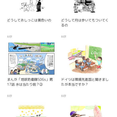
どうしておしっこは黄色いの
どうして月は歩いてもついてく
るの
科学
科学
まんが「地球防衛隊SDGs」第
ドイツは環境先進国と聞きまし
17話 水は当たり前？②
たが本当ですか？
科学
科学