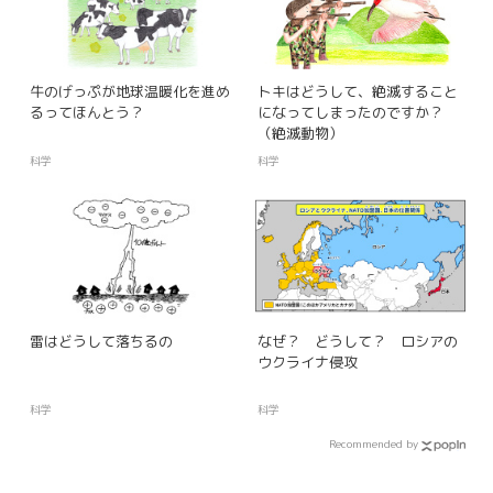
牛のげっぷが地球温暖化を進め
トキはどうして、絶滅すること
るってほんとう？
になってしまったのですか？
（絶滅動物）
科学
科学
雷はどうして落ちるの
なぜ？ どうして？ ロシアの
ウクライナ侵攻
科学
科学
Recommended by