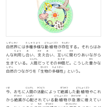
しぜん
かい
たしゅ
たよう
どうしょくぶつ
そんざい
自然
界
には
多種
多様
な
動植物
が
存在
する。それらはみ
りよう
あ
ささ
あ
たが
かか
んな
利用
し
合
い、
支
え
合
い、
互
いに
関
わりあいながら
い
にんげん
なかま
ゆた
生
きている。
人間
だってその
仲間
だ。こうした
豊
かな
しぜん
せいぶつ
たようせい
自然
のつながりを「
生物
の
多様性
」という。
いま
にんげん
かつどう
ぜつめつ
どうしょくぶつ
今
、おもに
人間
の
活動
によって
絶滅
した
動植物
やこれ
ぜつめつ
しんぱい
どうしょくぶつ
きゅうげき
ふ
から
絶滅
が
心配
されている
動植物
が
急激
に
増
えてい
い
もの
ぜつめつ
せいたいけい