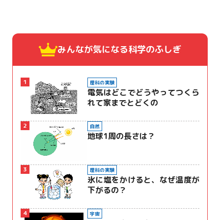
みんなが気になる
科学のふしぎ
1
理科の実験
電気はどこでどうやってつくら
れて家までとどくの
2
自然
地球1周の長さは？
3
理科の実験
氷に塩をかけると、なぜ温度が
下がるの？
4
宇宙