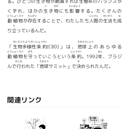
る。ひとつの
生
き
物
が
絶滅
すれば
生態系
のバランスが
い
もの
えいきょう
くずれ、ほかの
生
き
物
にも
影響
する。たくさんの
どうしょくぶつ
そんざい
にんげん
せいかつ
な
動植物
が
存在
することで、わたしたち
人間
の
生活
も
成
た
り
立
っているんだ。
せいぶつ
たようせい
じょうやく
ちきゅう
じょう
「
生物
多様性
条約
(CBD)」は、
地球
上
のあらゆる
どうしょくぶつ
まも
じょうやく
ねん
動植物
を
守
っていこうという
条約
。1992
年
、ブラジ
おこな
ちきゅう
き
ルで
行
われた「
地球
サミット」で
決
められたんだ。
関連リンク