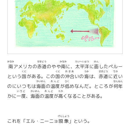
みなみ
せきどう
みなみ
たいへいよう
めん
南
アメリカの
赤道
のやや
南
に、
太平洋
に
面
したペルー
くに
くに
おきあ
うみ
せきどう
ちか
という
国
がある。この
国
の
沖合
いの
海
は、
赤道
に
近
い
かいめん
おんど
ひく
なんねん
のにいつもは
海面
の
温度
が
低
めなんだ。ところが
何年
いちど
かいめん
おんど
たか
かに
一度
、
海面
の
温度
が
高
くなることがある。
げんしょう
これを「エル・ニーニョ
現象
」という。