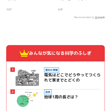
科学
科学
Recommended by
みんなが気になる
科学のふしぎ
1
理科の実験
電気はどこでどうやってつくら
れて家までとどくの
2
自然
地球1周の長さは？