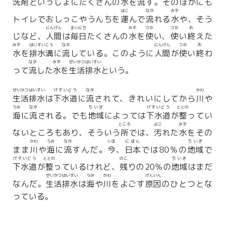
洗剤
といっしょにたくさんの
水
を
流
す。そのほかにも
はこ
なが
みず
トイレでおしっこやうんちを
運
んで
流
れる
水
や、そう
にんげん
まいにち
みず
つか
つか
お
じなど、
人間
は
毎日
たくさんの
水
を
使
い、
使
い
終
えた
みず
はいすいこう
なが
にんげん
つか
お
水
を
排水溝
に
流
している。このように
人間
が
使
い
終
わ
なが
みず
せいかつ
はいすい
って
流
した
水
を
生活
排水
という。
せいかつ
はいすい
げすいどう
なが
かわ
生活
排水
は
下水道
に
流
されて、きれいにしてから
川
や
うみ
なが
ちいき
げすいどう
ととの
海
に
流
される。でも
地域
によっては
下水道
が
整
ってい
ところ
よご
みず
ないところもあり、そういう
所
では、
汚
れた
水
をその
かわ
うみ
なが
いま
にほん
ちいき
まま
川
や
海
に
流
すんだ。
今
、
日本
では80％の
地域
で
げすいどう
ととの
のこ
ちいき
下水道
が
整
っているけれど、
残
りの20％の
地域
はまだ
せいかつ
はいすい
うみ
かわ
げんいん
なんだ。
生活
排水
は
海
や
川
をよごす
原因
のひとつとな
っている。