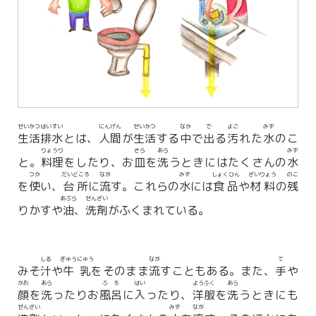
せいかつ
はいすい
にんげん
せいかつ
なか
で
よご
みず
生活
排水
とは、
人間
が
生活
する
中
で
出
る
汚
れた
水
のこ
りょうり
さら
あら
みず
と。
料理
をしたり、お
皿
を
洗
うときにはたくさんの
水
つか
だいどころ
なが
みず
しょくひん
ざいりょう
のこ
を
使
い、
台所
に
流
す。これらの
水
には
食品
や
材料
の
残
あぶら
せんざい
りかすや
油
、
洗剤
がふくまれている。
しる
ぎゅうにゅう
なが
て
みそ
汁
や
牛乳
をそのまま
流
すこともある。また、
手
や
かお
あら
ふろ
はい
ようふく
あら
顔
を
洗
ったりお
風呂
に
入
ったり、
洋服
を
洗
うときにも
せんざい
みず
なが