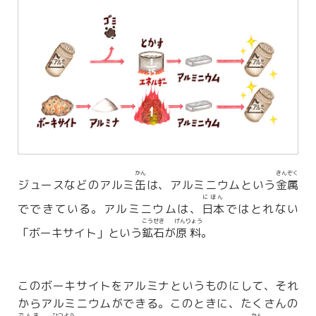
かん
きんぞく
ジュースなどのアルミ
缶
は、アルミニウムという
金属
にほん
でできている。アルミニウムは、
日本
ではとれない
こうせき
げんりょう
「ボーキサイト」という
鉱石
が
原料
。
このボーキサイトをアルミナというものにして、それ
からアルミニウムができる。このときに、たくさんの
でんき
ひつよう
かん