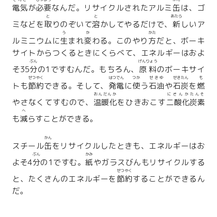
電気
が
必要
なんだ。リサイクルされたアルミ
缶
は、ゴ
と
と
あたら
ミなどを
取
りのぞいて
溶
かしてやるだけで、
新
しいア
う
か
かた
ルミニウムに
生
まれ
変
わる。このやり
方
だと、ボーキ
サイトからつくるときにくらべて、エネルギーはおよ
ぶん
げんりょう
そ35
分
の1ですむんだ。もちろん、
原料
のボーキサイ
せつやく
はつでん
つか
せきゆ
せきたん
も
トも
節約
できる。そして、
発電
に
使
う
石油
や
石炭
を
燃
おんだんか
にさんか
たんそ
やさなくてすむので、
温暖化
をひきおこす
二酸化
炭素
へ
も
減
らすことができる。
かん
スチール
缶
をリサイクルしたときも、エネルギーはお
ぶん
かみ
よそ4
分
の1ですむ。
紙
やガラスびんもリサイクルする
せつやく
と、たくさんのエネルギーを
節約
することができるん
だ。