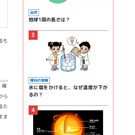
自然
地球1周の長さは？
3
るも
理科の実験
ん
じょう
分
場
氷に塩をかけると、なぜ温度が下が
るの？
から
るた
4
まま