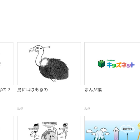
なの？
鳥に耳はあるの
まんが編
科学
科学