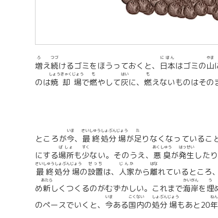
ふ
つづ
にほん
やま
増
え
続
けるゴミをほうっておくと、
日本
はゴミの
山
しょうきゃく
じょう
も
はい
も
のは
焼却
場
で
燃
やして
灰
に、
燃
えないものはその
いま
さいしゅう
しょぶん
じょう
た
ところが
今
、
最終
処分
場
が
足
りなくなっているこ
ばしょ
すく
あくしゅう
はっせい
にする
場所
も
少
ない。そのうえ、
悪臭
が
発生
した
さいしゅう
しょぶん
じょう
せっち
じんか
はな
最終
処分
場
の
設置
は、
人家
から
離
れているところ
あたら
かいがん
う
め
新
しくつくるのがむずかしい。これまで
海岸
を
埋
いま
こくない
しょぶん
じょう
ねん
のペースでいくと、
今
ある
国内
の
処分
場
もあと20
年