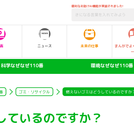
便利なお助けAI機能が実装されました!
未来の仕事
画
ニュース
まんがでよ
科学なぜなぜ110番
環境なぜなぜ110番
ヒト
大気
陸の動物
自然・生物
番
ゴミ・リサイクル
燃えないゴミはどうしているのですか
空の動物
水
しているのですか？
水の動物
ゴミ・リサイクル
昆虫
エネルギー・人口