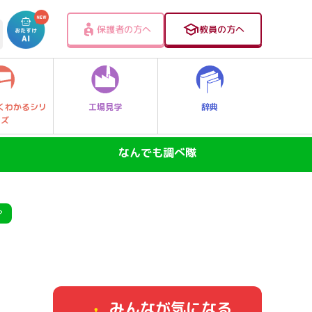
保護者の方へ
教員の方へ
工場見学
辞典
くわかるシリ
ーズ
なんでも調べ隊
SDGs―地球の未来―
ニュースのなぜ
？
なぜなに大発見！レッツゴー探Qキッズ
身近なふしぎ
みんなが気になる