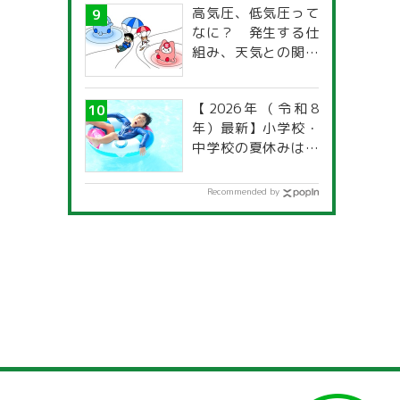
高気圧、低気圧って
なに？ 発生する仕
組み、天気との関係
は？
【2026年（令和8
年）最新】小学校・
中学校の夏休みはい
つからいつまで？ 都
道府県別「夏季休暇
Recommended by
一覧」