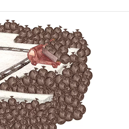
植物
くらしと食
自然
宇宙
身近なふしぎ
理科の実験