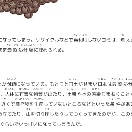
さい
りよう
も
になってしまう。リサイクルなどで
再
利用
しないゴミは、
燃
え
さいしゅう
しょぶん
じょう
う
まま
最終
処分
場
に
埋
められる。
もんだい
こくど
にほん
さいしゅう
しょぶ
とが
問題
になっている。もともと
国土
がせまい
日本
は
最終
処
じんたい
ゆうがい
ぶっしつ
で
どじょう
みず
おせん
り、
人体
に
有害
な
物質
が
出
たり、
土壌
や
水
の
汚染
もまねくこと
ちか
のうさくぶつ
せいさん
じょうけん
、
近
くで
農作物
を
生産
していないところなどといった
条件
があ
た
やま
き
くず
め
立
てたり、
山
を
切
り
崩
したりしてつくってきたのだが、この
ぐらいでいっぱいになってしまうんだ。