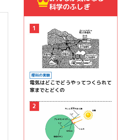
科学のふしぎ
1
理科の実験
電気はどこでどうやってつくられて
家までとどくの
2