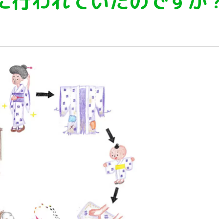
に行われていたのですか
植物
くらしと食
自然
宇宙
身近なふしぎ
理科の実験