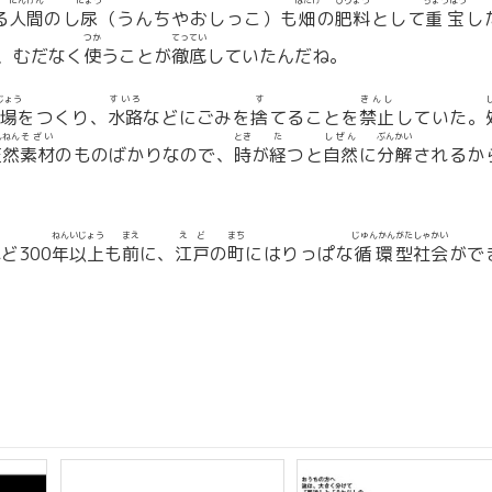
にんげん
にょう
はたけ
ひりょう
ちょうほう
る
人間
のし
尿
（うんちやおしっこ）も
畑
の
肥料
として
重宝
し
つか
てってい
、むだなく
使
うことが
徹底
していたんだね。
じょう
すいろ
す
きんし
場
をつくり、
水路
などにごみを
捨
てることを
禁止
していた。
んねん
そざい
とき
た
しぜん
ぶんかい
天然
素材
のものばかりなので、
時
が
経
つと
自然
に
分解
されるか
ねん
いじょう
まえ
えど
まち
じゅんかん
がた
しゃかい
ど300
年
以上
も
前
に、
江戸
の
町
にはりっぱな
循環
型
社会
がで