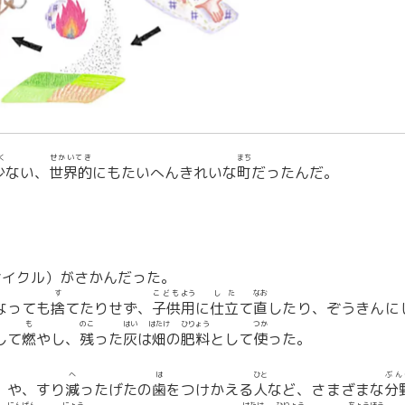
く
せかいてき
まち
少
ない、
世界的
にもたいへんきれいな
町
だったんだ。
サイクル）がさかんだった。
す
こども
よう
した
なお
なっても
捨
てたりせず、
子供
用
に
仕立
て
直
したり、ぞうきんに
も
のこ
はい
はたけ
ひりょう
つか
して
燃
やし、
残
った
灰
は
畑
の
肥料
として
使
った。
へ
は
ひと
ぶん
」や、すり
減
ったげたの
歯
をつけかえる
人
など、さまざまな
分