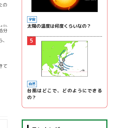
たの
宇宙
太陽の温度は何度くらいなの？
しょぶん
処分
ら、
5
きて
自然
台風はどこで、どのようにできる
の？