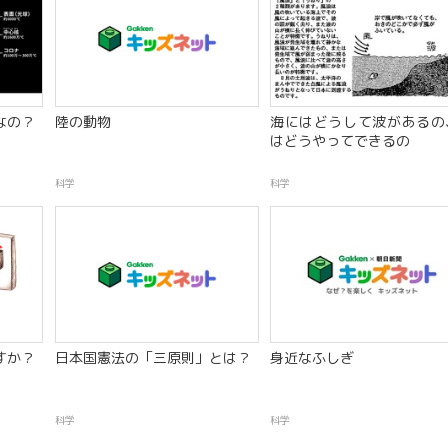
なの？
陸の動物
海にはどうして波があるの
はどうやってできるの
科学
科学
すか？
日本国憲法の「三原則」とは？
身近なふしぎ
科学
科学