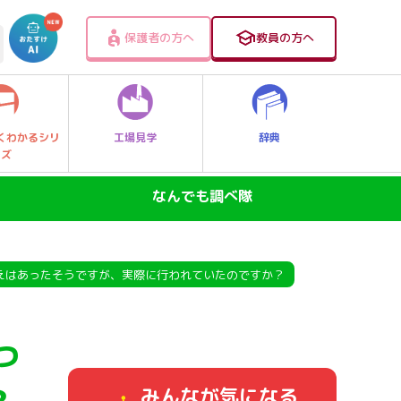
保護者の方へ
教員の方へ
工場見学
辞典
くわかるシリ
ーズ
なんでも調べ隊
SDGs―地球の未来―
ニュースのなぜ
えはあったそうですが、実際に行われていたのですか？
なぜなに大発見！レッツゴー探Qキッズ
っ
身近なふしぎ
みんなが気になる