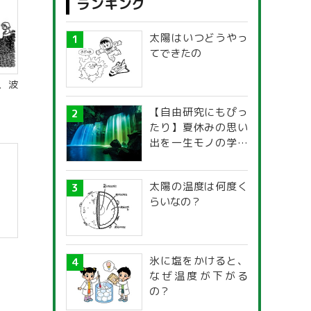
ランキング
太陽はいつどうやっ
てできたの
、波
【自由研究にもぴっ
たり】夏休みの思い
出を一生モノの学び
に！「光の不思議」
探究ガイド
太陽の温度は何度く
らいなの？
氷に塩をかけると、
なぜ温度が下がる
の？