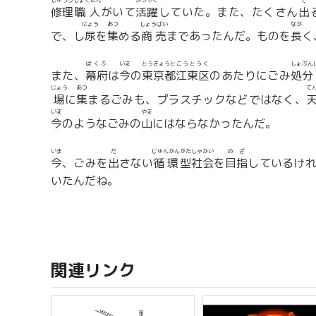
しゅうり
しょくにん
かつやく
で
修理
職人
がいて
活躍
していた。また、たくさん
出
にょう
あつ
しょうばい
なが
で、し
尿
を
集
める
商売
まであったんだ。ものを
長
く
ばくふ
いま
とうきょうと
こうとうく
しょぶん
また、
幕府
は
今
の
東京都
江東区
のあたりにごみ
処分
じょう
あつ
て
場
に
集
まるごみも、プラスチックなどではなく、
いま
やま
今
のようなごみの
山
にはならなかったんだ。
いま
だ
じゅんかん
がた
しゃかい
めざ
今
、ごみを
出
さない
循環
型
社会
を
目指
しているけれ
いたんだね。
関連リンク