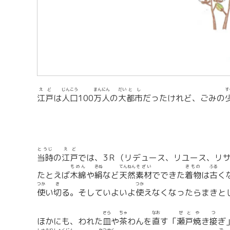
えど
じんこう
まん
にん
だい
とし
す
江戸
は
人口
100
万
人
の
大
都市
だったけれど、ごみの
とうじ
えど
当時
の
江戸
では、3Ｒ（リデュース、リユース、リ
もめん
きぬ
てんねん
そざい
きもの
ふる
たとえば
木綿
や
絹
など
天然
素材
でできた
着物
は
古
く
つか
き
つか
使
い
切
る。そしていよいよ
使
えなくなったらまきと
さら
ちゃ
なお
せと
や
つ
ほかにも、われた
皿
や
茶
わんを
直
す「
瀬戸
焼
き
接
ぎ