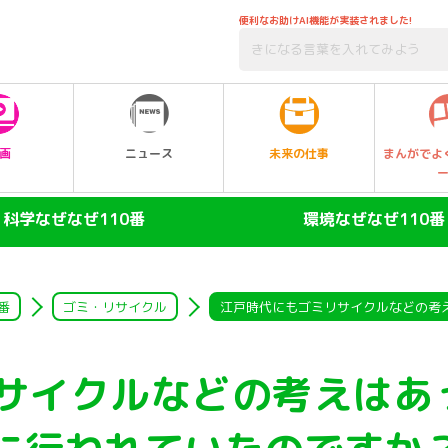
便利なお助けAI機能が実装されました!
未来の仕事
画
ニュース
まんがでよ
科学なぜなぜ110番
環境なぜなぜ110番
ヒト
大気
陸の動物
自然・生物
番
ゴミ・リサイクル
江戸時代にもゴミリサイクルなどの考
空の動物
水
サイクルなどの考えはあ
水の動物
ゴミ・リサイクル
昆虫
エネルギー・人口