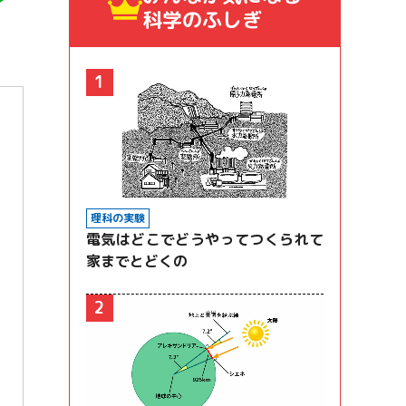
？
科学のふしぎ
1
理科の実験
電気はどこでどうやってつくられて
家までとどくの
2