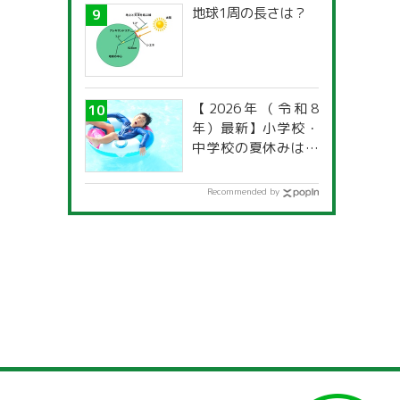
地球1周の長さは？
【2026年（令和8
年）最新】小学校・
中学校の夏休みはい
つからいつまで？ 都
道府県別「夏季休暇
Recommended by
一覧」