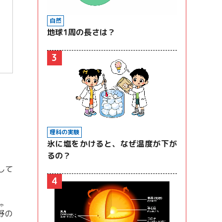
自然
地球1周の長さは？
3
理科の実験
氷に塩をかけると、なぜ温度が下が
るの？
して
4
や
野
の