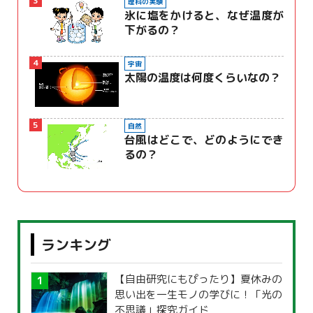
3
理科の実験
氷に塩をかけると、なぜ温度が
下がるの？
4
宇宙
太陽の温度は何度くらいなの？
5
自然
台風はどこで、どのようにでき
るの？
ランキング
【自由研究にもぴったり】夏休みの
思い出を一生モノの学びに！「光の
不思議」探究ガイド