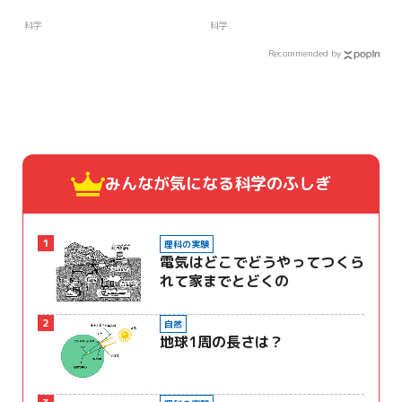
科学
科学
Recommended by
みんなが気になる
科学のふしぎ
1
理科の実験
電気はどこでどうやってつくら
れて家までとどくの
2
自然
地球1周の長さは？