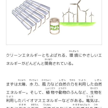
かんきょう
クリーンエネルギーともよばれる、
環境
にやさしいエ
かいはつ
ネルギーがどんどんと
開発
されている。
たいよう
すいりょく
ふうりょく
しぜん
ちから
りよう
しぜん
まずは
太陽
、
水力
、
風力
など
自然
の
力
を
利用
した
自然
しょくぶつ
どうぶつ
せいぶつ
エネルギー。そして、
植物
や
動物
のふんなど、
生物
を
りよう
でんき
利用
したバイオマスエネルギーなどがある。
電気
は、
せきゆ
せきたん
てんねん
かせき
ねんりょう
つか