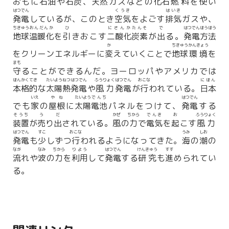
おもに
石油
や
石炭
、
天然
ガスなどの
化石
燃料
を
使
い
はつでん
くうき
はいき
発電
しているが、このとき
空気
をよごす
排気
ガスや、
ちきゅう
おんだんか
ひ
にさんか
たんそ
で
はつでん
ほうほう
地球
温暖化
を
引
きおこす
二酸化
炭素
が
出
る。
発電
方法
か
ちきゅう
かんきょう
をクリーンエネルギーに
変
えていくことで
地球
環境
を
まも
守
ることができるんだ。ヨーロッパやアメリカでは
ほんかくてき
たいようねつ
はつでん
ふうりょく
はつでん
おこな
にほん
本格的
な
太陽熱
発電
や
風力
発電
が
行
われている。
日本
いえ
やね
たいよう
でんち
はつでん
でも
家
の
屋根
に
太陽
電池
パネルをつけて、
発電
する
そうち
う
だ
かぜ
ちから
でんき
お
ふうりょく
装置
が
売
り
出
されている。
風
の
力
で
電気
を
起
こす
風力
はつでん
すこ
おこな
うみ
しお
発電
も
少
しずつ
行
われるようになってきた。
海
の
潮
の
なが
なみ
ちから
りよう
はつでん
けんきゅう
すす
流
れや
波
の
力
を
利用
して
発電
する
研究
も
進
められてい
る。