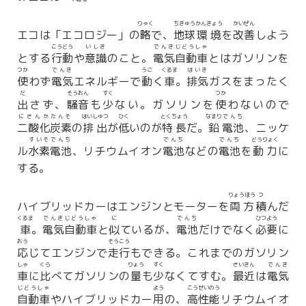
りゃく
ちきゅう
かんきょう
かいぜん
エコは「エコロジー」の
略
で、
地球
環境
を
改善
しよう
こうどう
いしき
でんき
じどうしゃ
とする
行動
や
意識
のこと。
電気
自動車
とはガソリンを
つか
でんき
うご
くるま
はいき
使
わず
電気
エネルギーで
動
く
車
。
排気
ガスをまったく
だ
そうおん
すく
つか
出
さず、
騒音
も
少
ない。ガソリンを
使
わないので
にさんか
たんそ
はいしゅつ
ひく
とくちょう
なまり
でんち
二酸化
炭素
の
排出
が
低
いのが
特長
だ。
鉛
電池
、ニッケ
すいそ
でんち
でんち
でんち
どうりょく
ル
水素
電池
、リチウムイオン
電池
などの
電池
を
動力
に
する。
りょうほう
つ
ハイブリッドカーはエンジンとモーターを
両方
積
んだ
くるま
でんき
じどうしゃ
に
でんち
ひつよう
車
。
電気
自動車
と
似
ているが、
電池
だけでなく
必要
に
おう
そうこう
応
じてエンジンで
走行
もできる。これまでのガソリン
しゃ
くら
りょう
すく
さいきん
でんき
車
に
比
べてガソリンの
量
も
少
なくてすむ。
最近
は
電気
じどうしゃ
よう
こう
せいのう
自動車
やハイブリッドカー
用
の、
高
性能
リチウムイオ