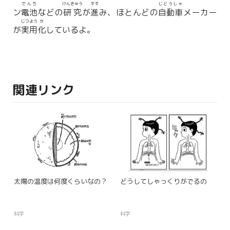
でんち
けんきゅう
すす
じどうしゃ
ン
電池
などの
研究
が
進
み、ほとんどの
自動車
メーカー
じつよう
か
が
実用
化
しているよ。
関連リンク
太陽の温度は何度くらいなの？
どうしてしゃっくりがでるの
科学
科学