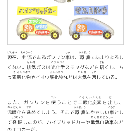
げんざい
しゅりゅう
しゃ
かんきょう
現在
、
主流
であるガソリン
車
は、
環境
にあまりよろし
はいき
こうかがく
まね
くない。
排気
ガスは
光化学
スモッグなどを
招
くし、ち
そ
さんかぶつ
さんかぶつ
たいき
よご
っ
素
酸化物
やイオウ
酸化物
などは
大気
を
汚
している。
つか
にさんか
たんそ
だ
また、ガソリンを
使
うことで
二酸化
炭素
を
出
し、
おんだんか
すす
かんきょう
くるま
温暖化
を
進
めてしまう。そこで
環境
にやさしい
車
とし
とうじょう
でんき
じどうしゃ
て
登場
したのが、ハイブリッドカーや
電気
自動車
など
のエコカーだ。