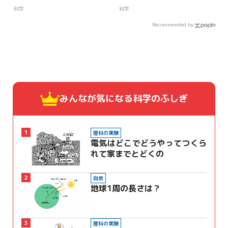
科学
科学
Recommended by
みんなが気になる
科学のふしぎ
1
理科の実験
電気はどこでどうやってつくら
れて家までとどくの
2
自然
地球1周の長さは？
3
理科の実験