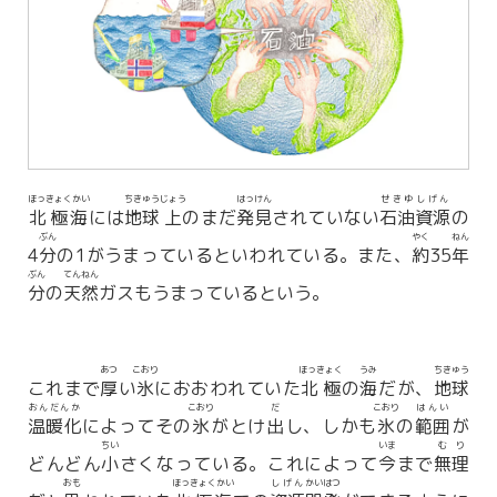
ほっきょくかい
ちきゅう
じょう
はっけん
せきゆ
しげん
北極海
には
地球
上
のまだ
発見
されていない
石油
資源
の
ぶん
やく
ねん
4
分
の1がうまっているといわれている。また、
約
35
年
ぶん
てんねん
分
の
天然
ガスもうまっているという。
あつ
こおり
ほっきょく
うみ
ちきゅう
これまで
厚
い
氷
におおわれていた
北極
の
海
だが、
地球
おんだんか
こおり
だ
こおり
はんい
温暖化
によってその
氷
がとけ
出
し、しかも
氷
の
範囲
が
ちい
いま
むり
どんどん
小
さくなっている。これによって
今
まで
無理
おも
ほっきょくかい
しげん
かいはつ