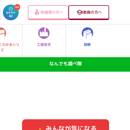
保護者の方へ
教員の方へ
工場見学
辞典
くわかるシリ
ーズ
なんでも調べ隊
SDGs―地球の未来―
ニュースのなぜ
なぜなに大発見！レッツゴー探Qキッズ
身近なふしぎ
みんなが気になる