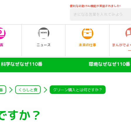
便利なお助けAI機能が実装されました!
未来の仕事
画
ニュース
まんがでよ
科学なぜなぜ110番
環境なぜなぜ110番
ヒト
大気
陸の動物
自然・生物
番
くらしと食
グリーン購入とは何ですか？
空の動物
水
ですか？
水の動物
ゴミ・リサイクル
昆虫
エネルギー・人口