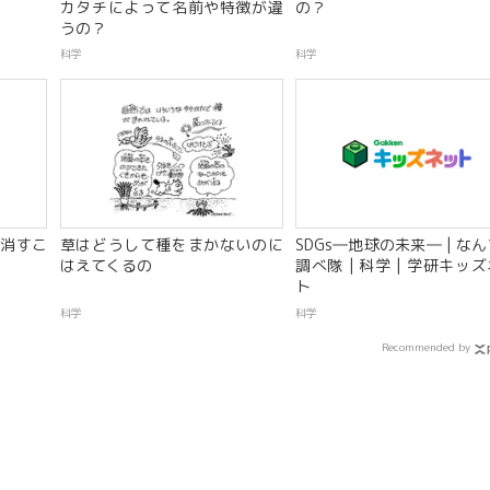
カタチによって名前や特徴が違
の？
うの？
科学
科学
消すこ
草はどうして種をまかないのに
SDGs―地球の未来― | な
はえてくるの
調べ隊 | 科学 | 学研キッ
ト
科学
科学
Recommended by