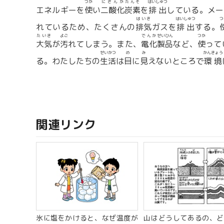
つか
にさんか
たんそ
はいしゅつ
エネルギーを
使
い
二酸化
炭素
を
排出
している。メー
はいき
はいしゅつ
つ
れているため、たくさんの
排気
ガスを
排出
する。
たいき
よご
でんか
せいひん
つか
大気
が
汚
れてしまう。また、
電化
製品
など、
使
って
せいかつ
め
み
かんきょう
る。わたしたちの
生活
は
目
に
見
えないところで
環境
関連リンク
氷に塩をかけると、なぜ温度が
山はどうしてあるの、ど