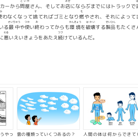
といや
みせ
カーから
問屋
さん、そしてお
店
にならぶまでにはトラックで
か
す
も
使
わなくなって
捨
てればゴミとなり
燃
やされ、それによって
さいちゅう
つか
お
かんきょう
はかい
せいひん
いる
最中
や
使
い
終
わってからも
環境
を
破壊
する
製品
もたくさ
わる
つづ
に
悪
いえいきょうをあたえ
続
けているんだ。
うやっ
雲の種類っていくつあるの？
人間の体は何からできて