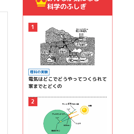
科学のふしぎ
1
理科の実験
電気はどこでどうやってつくられて
家までとどくの
2