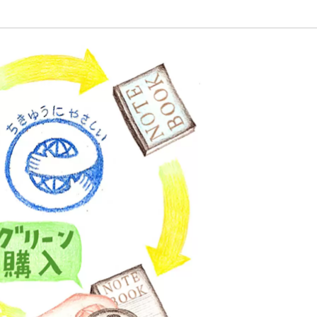
植物
くらしと食
自然
宇宙
身近なふしぎ
理科の実験