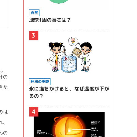
自然
地球1周の長さは？
3
けい
計
の
理科の実験
きた
氷に塩をかけると、なぜ温度が下が
るの？
4
のは
れ、
んの