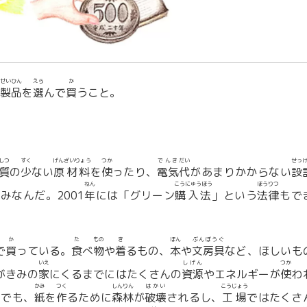
せいひん
えら
か
製品
を
選
んで
買
うこと。
しつ
すく
げんざいりょう
つか
でんき
だい
せっ
質
の
少
ない
原材料
を
使
ったり、
電気
代
があまりかからない
設
ねん
こうにゅうほう
ほうりつ
みなんだ。2001
年
には「グリーン
購入法
」という
法律
もで
か
た
もの
き
ほん
ぶんぼうぐ
で
買
っている。
食
べ
物
や
着
るもの、
本
や
文房具
など、ほしいも
いえ
しげん
つか
がきみの
家
にくるまでにはたくさんの
資源
やエネルギーが
使
わ
かみ
つく
しんりん
はかい
こうじょう
トでも、
紙
を
作
るために
森林
が
破壊
されるし、
工場
ではたくさ