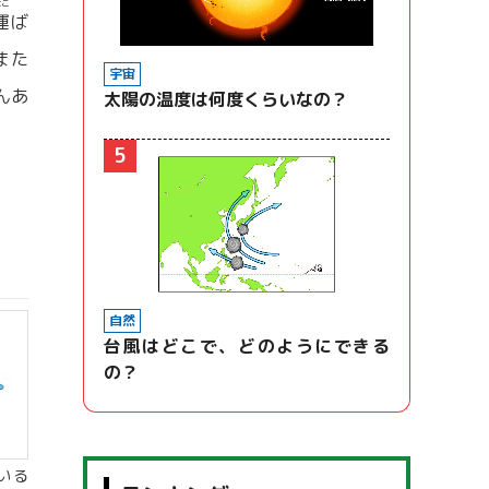
はこ
運
ば
また
宇宙
んあ
太陽の温度は何度くらいなの？
5
自然
台風はどこで、どのようにできる
の？
いる