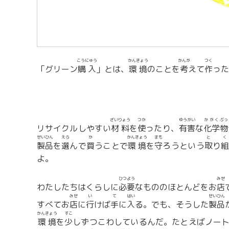
こうにゅう
かんきょう
かんが
つく
「グリーン
購入
」とは、
環境
のことを
考
えて
作
った
ざいりょう
つか
ゆうがい
かがく
ぶっ
リサイクルしやすい
材料
を
使
ったり、
有害
な
化学
物
せいひん
えら
か
かんきょう
まも
と
く
製品
を
選
んで
買
うことで
環境
を
守
ろうという
取
り
組
よ。
ひつよう
みせ
わたしたちはくらしに
必要
なもののほとんどをお
店
みせ
い
て
はい
せいひん
すべてお
店
に
行
けば
手
に
入
る。でも、そうした
製品
かんきょう
すこ
環境
を
少
しずつこわしているんだ。たとえばノー