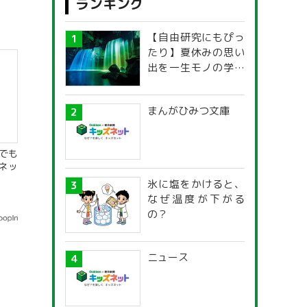
ランキング
【自由研究にもぴっ
たり】夏休みの思い
出を一生モノの学び
に！「光の不思議」
探究ガイド
まんがひみつ文庫
んでも
ズネッ
氷に塩をかけると、
なぜ温度が下がる
の？
ニュース