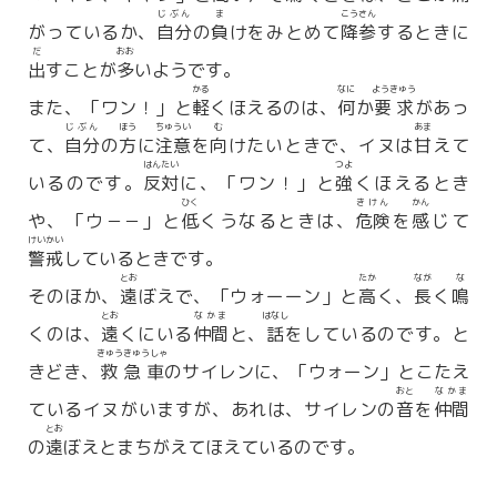
じぶん
ま
こうさん
がっているか、
自分
の
負
けをみとめて
降参
するときに
だ
おお
出
すことが
多
いようです。
かる
なに
ようきゅう
また、「ワン！」と
軽
くほえるのは、
何
か
要求
があっ
じぶん
ほう
ちゅうい
む
あま
て、
自分
の
方
に
注意
を
向
けたいときで、イヌは
甘
えて
はんたい
つよ
いるのです。
反対
に、「ワン！」と
強
くほえるとき
ひく
きけん
かん
や、「ウ－－」と
低
くうなるときは、
危険
を
感
じて
けいかい
警戒
しているときです。
とお
たか
なが
な
そのほか、
遠
ぼえで、「ウォーーン」と
高
く、
長
く
鳴
とお
なかま
はなし
くのは、
遠
くにいる
仲間
と、
話
をしているのです。と
きゅうきゅうしゃ
きどき、
救急車
のサイレンに、「ウォーン」とこたえ
おと
なかま
ているイヌがいますが、あれは、サイレンの
音
を
仲間
とお
の
遠
ぼえとまちがえてほえているのです。