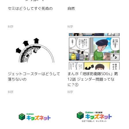
セミはどうしてすぐ死ぬの
自然
科学
科学
ジェットコースターはどうして
まんが「地球防衛隊SDGs」第
落ちないの
12話 ジェンダー問題ってな
に？①
科学
科学