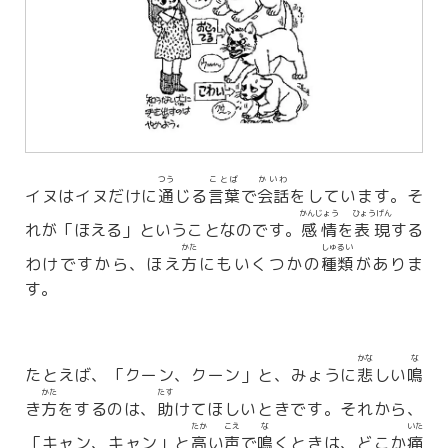
つう
ことば
かいわ
イヌはイヌだけに
通
じる
言葉
で
会話
をしています。そ
かんじょう
ひょうげん
れが「ほえる」ということなのです。
感情
を
表現
する
かた
しゅるい
わけですから、ほえ
方
にもいくつかの
種類
がありま
す。
かな
な
たとえば、「クーン、クーン」と、みょうに
悲
しい
鳴
かた
たす
き
方
をするのは、
助
けてほしいときです。それから、
たか
こえ
な
いた
「キャン、キャン」と
高
い
声
で
鳴
くときは、どこか
痛