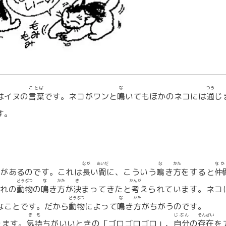
ことば
な
つう
はイヌの
言葉
です。ネコがワンと
鳴
いてもほかのネコには
通
じ
す。
なが
あいだ
な
かた
なか
があるのです。これは
長
い
間
に、こういう
鳴
き
方
をすると
仲
どうぶつ
な
かた
き
かんが
ぞれの
動物
の
鳴
き
方
が
決
まってきたと
考
えられています。ネコ
どうぶつ
な
かた
なことです。だから
動物
によって
鳴
き
方
がちがうのです。
きも
じぶん
そんざい
ります。
気持
ちがいいときの「ゴロゴロゴロ」、
自分
の
存在
を