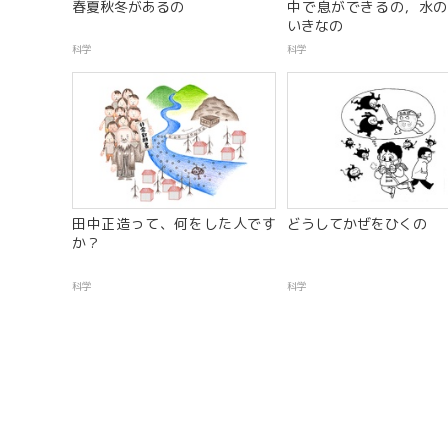
春夏秋冬があるの
中で息ができるの，水の
いきなの
科学
科学
田中正造って、何をした人です
どうしてかぜをひくの
か？
科学
科学