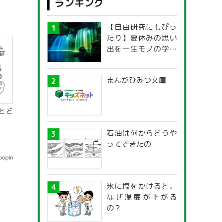
ランキング
【自由研究にもぴっ
たり】夏休みの思い
出を一生モノの学び
に！「光の不思議」
探究ガイド
まんがひみつ文庫
とど
石油は何からどうや
ってできたの
氷に塩をかけると、
なぜ温度が下がる
の？