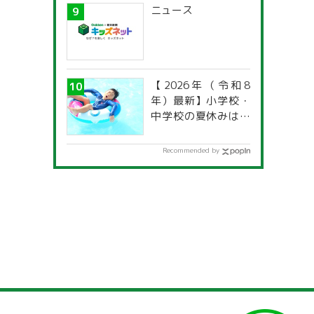
ニュース
【2026年（令和8
年）最新】小学校・
中学校の夏休みはい
つからいつまで？ 都
道府県別「夏季休暇
Recommended by
一覧」