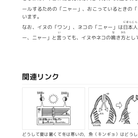
ールするための「ニャー」、おこっているときの「
います。
にほんじん
なお、イヌの「ワン」、ネコの「ニャー」は
日本人
い
な
かた
ー、ニャー」と
言
っても、イヌやネコの
鳴
き
方
とし
関連リンク
どうして夏は暑くて冬は寒いの,
魚（キンギョ）はどうし