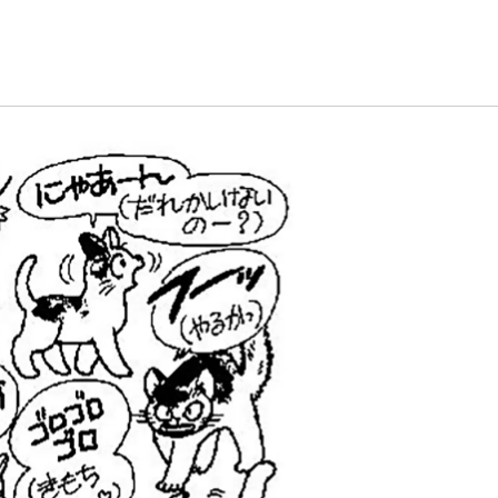
植物
くらしと食
自然
宇宙
身近なふしぎ
理科の実験