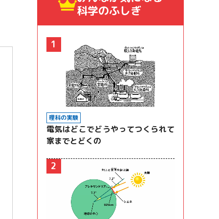
科学のふしぎ
1
理科の実験
電気はどこでどうやってつくられて
家までとどくの
2