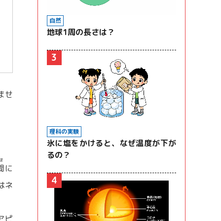
自然
地球1周の長さは？
3
ませ
理科の実験
氷に塩をかけると、なぜ温度が下が
るの？
ま
間
に
4
はネ
アピ