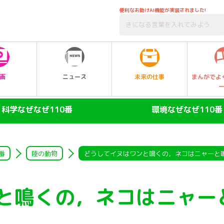
便利なお助けAI機能が実装されました!
未来の仕事
画
ニュース
まんがでよ
科学なぜなぜ110番
環境なぜなぜ110番
ヒト
大気
陸の動物
自然・生物
番
陸の動物
どうしてイヌはワンと鳴くの，ネコはニャーと
空の動物
水
と鳴くの，ネコはニャー
水の動物
ゴミ・リサイクル
昆虫
エネルギー・人口