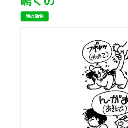
鳴くの
陸の動物