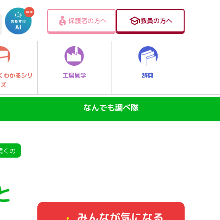
保護者の方へ
教員の方へ
工場見学
辞典
くわかるシリ
ーズ
なんでも調べ隊
SDGs―地球の未来―
ニュースのなぜ
鳴くの
なぜなに大発見！レッツゴー探Qキッズ
と
身近なふしぎ
みんなが気になる