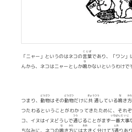
ことば
「ニャー」というのはネコの
言葉
であり、「ワン」
な
んから、ネコはニャーとしか
鳴
かないというわけで
どうぶつ
どうぶつ
きょうつう
な
かた
つまり、
動物
はその
動物
だけに
共通
している
鳴
き
方
つたわるということがわかってきたために、それ
つう
いちばん
だいじ
コ、イヌはイヌどうしで
通
じることがまず
一番
大事
な
かた
おお
わ
とお
ちなみに、ネコの
鳴
き
方
には
大
きく
分
けて3
通
りあ