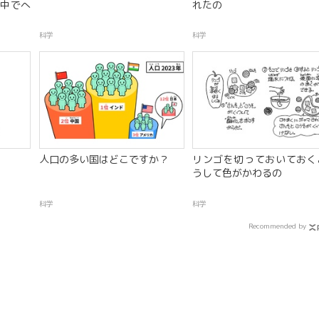
中でへ
れたの
科学
科学
人口の多い国はどこですか？
リンゴを切っておいておく
うして色がかわるの
科学
科学
Recommended by