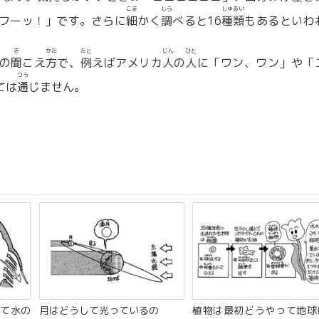
こま
しら
しゅるい
フーッ！」です。さらに
細
かく
調
べると16
種類
もあるといわ
き
かた
たと
じん
ひと
の
聞
こえ
方
で、
例
えばアメリカ
人
の
人
に「ワン、ワン」や「
つう
ては
通
じません。
て水の
月はどうして光っているの
植物は最初どうやって地球