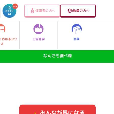
保護者の方へ
教員の方へ
工場見学
辞典
くわかるシリ
ーズ
なんでも調べ隊
SDGs―地球の未来―
ニュースのなぜ
なぜなに大発見！レッツゴー探Qキッズ
身近なふしぎ
みんなが気になる