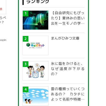
ランキング
【自由研究にもぴっ
らべ
たり】夏休みの思い
か？
出を一生モノの学び
に！「光の不思議」
探究ガイド
まんがひみつ文庫
氷に塩をかけると、
なぜ温度が下がる
の？
雲の種類っていくつ
あるの？ カタチに
よって名前や特徴が
違うの？