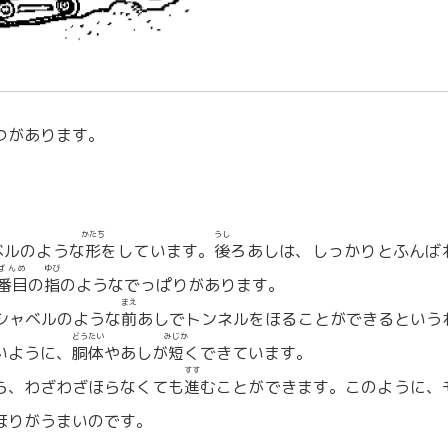
つがあります。
かたち
うし
ベルのような
形
をしています。
後
ろあしは、しっかりとふんば
ばんめ
ゆび
番目
の
指
のようなでっぱりがあります。
まえ
シャベルのような
前
あしでトンネルをほることができるという
どうたい
みじか
いように、
胴体
やあしが
短
くできています。
すす
ら、わざわざほらなくても
進
むことができます。このように、
ほりがうまいのです。