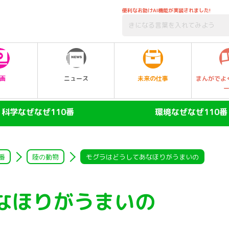
便利なお助けAI機能が実装されました!
未来の仕事
画
ニュース
まんがでよ
科学なぜなぜ110番
環境なぜなぜ110番
ヒト
大気
陸の動物
自然・生物
番
陸の動物
モグラはどうしてあなほりがうまいの
空の動物
水
なほりがうまいの
水の動物
ゴミ・リサイクル
昆虫
エネルギー・人口