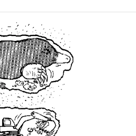
植物
くらしと食
自然
宇宙
身近なふしぎ
理科の実験