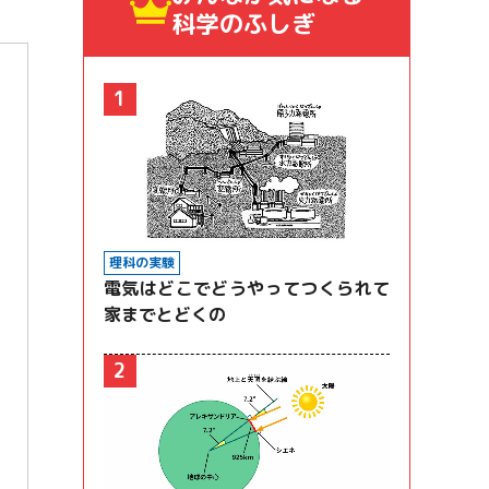
科学のふしぎ
1
理科の実験
電気はどこでどうやってつくられて
家までとどくの
2