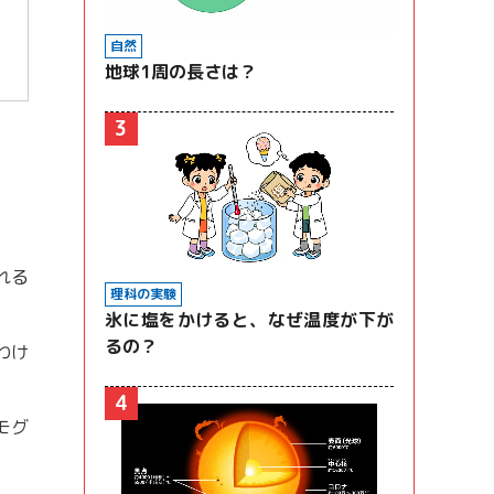
自然
地球1周の長さは？
3
れる
理科の実験
氷に塩をかけると、なぜ温度が下が
るの？
わけ
4
モグ