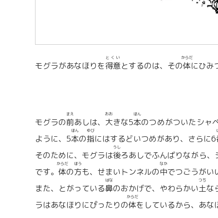
とくい
からだ
モグラがあなほりを
得意
とするのは、その
体
にひみ
まえ
おお
ほん
モグラの
前
あしは、
大
きな5
本
のつめがついたシャ
ほん
ゆび
ように、5
本
の
指
にはするどいつめがあり、さらに6
うし
そのために、モグラは
後
ろあしでふんばりながら、
からだ
ほう
なか
です。
体
の
方
も、せまいトンネルの
中
でつごうがい
はな
つち
また、とがっている
鼻
のおかげで、やわらかい
土
な
からだ
ラはあなほりにぴったりの
体
をしているから、あな