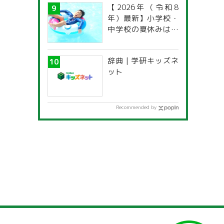
【2026年（令和8
年）最新】小学校・
中学校の夏休みはい
つからいつまで？ 都
道府県別「夏季休暇
辞典 | 学研キッズネ
一覧」
ット
Recommended by