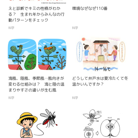
えと診断でキミの性格がわか
環境なぜなぜ110番
る？ 生まれ年からみんなの行
動パターンをチェック
科学
科学
海風、陸風、季節風…風向きが
どうして井戸水は夏冷たくて冬
変わる仕組みは？ 海と陸の温
温かいんですか？
まりやすさの違いが生む風
科学
科学