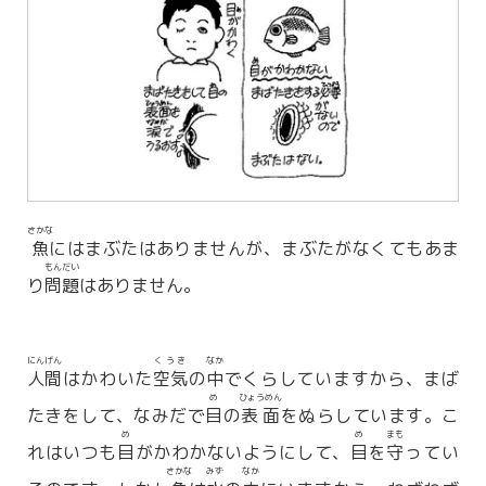
さかな
魚
にはまぶたはありませんが、まぶたがなくてもあま
もんだい
り
問題
はありません。
にんげん
くうき
なか
人間
はかわいた
空気
の
中
でくらしていますから、まば
め
ひょうめん
たきをして、なみだで
目
の
表面
をぬらしています。こ
め
め
まも
れはいつも
目
がかわかないようにして、
目
を
守
ってい
さかな
みず
なか