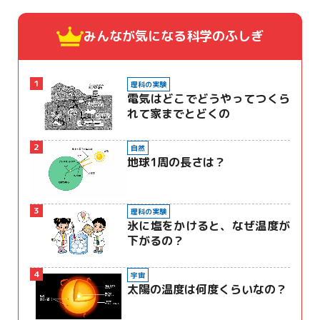
みんなが気になる
科学のふしぎ
1
理科の実験
電気はどこでどうやってつくら
れて家までとどくの
2
自然
地球1周の長さは？
3
理科の実験
氷に塩をかけると、なぜ温度が
下がるの？
4
宇宙
太陽の温度は何度くらいなの？