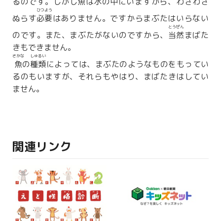
るのです。しかし
魚
は
水
の
中
にいますから、わざわざ
ひつよう
ぬらす
必要
はありません。ですからまぶたはいらない
とうぜん
のです。また、まぶたがないのですから、
当然
まばた
きもできません。
さかな
しゅるい
魚
の
種類
によっては、まぶたのようなものをもってい
るのもいますが、それらもやはり、まばたきはしてい
ません。
関連リンク